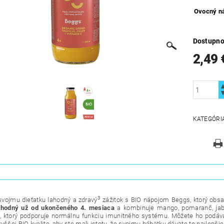
Ovocný n
Dostupno
2,49 
KATEGÓRI
3
svojmu dieťatku lahodný
a zdravý
zážitok s BIO nápojom Beggs, ktorý obs
vhodný už od ukončeného 4. mesiaca
a kombinuje mango, pomaranč, jabl
C
, ktorý podporuje normálnu funkciu imunitného systému. Môžete ho podáv
yššej BIO kvalite, aby ste mali istotu, že svojmu bábätku dávate to najlepši