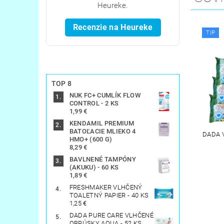
Heureke.
Recenzie na Heureke
TIP
TOP 8
NUK FC+ CUMLÍK FLOW
CONTROL - 2 KS
1,99 €
KENDAMIL PREMIUM
BATOĽACIE MLIEKO 4
DADA 
HMO+ (600 G)
8,29 €
BAVLNENÉ TAMPÓNY
(AKUKU) - 60 KS
1,89 €
FRESHMAKER VLHČENÝ
TOALETNÝ PAPIER - 40 KS
1,25 €
DADA PURE CARE VLHČENÉ
OBRÚSKY AQUA - 52 KS