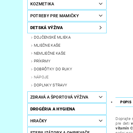
KOZMETIKA
POTREBY PRE MAMIČKY
DETSKÁ VÝŽIVA
DOJČENSKÉ MLIEKA
MLIEČNE KAŠE
NEMLIEČNE KAŠE
PRÍKRMY
DOBRÔTKY DO RUKY
NÁPOJE
DOPLNKY STRAVY
ZDRAVÁ A ŠPORTOVÁ VÝŽIVA
POPIS
DROGÉRIA A HYGIENA
Doprajte 
HRAČKY
pre deti
vitamín 
STERILIZÁTORY A OHRIEVAČE
našej najv