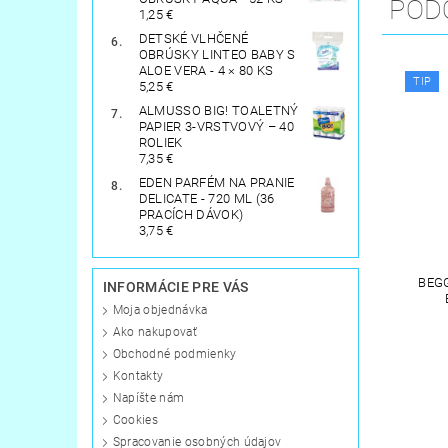
POD
1,25 €
DETSKÉ VLHČENÉ
OBRÚSKY LINTEO BABY S
ALOE VERA - 4 × 80 KS
TIP
5,25 €
ALMUSSO BIG! TOALETNÝ
PAPIER 3-VRSTVOVÝ – 40
ROLIEK
7,35 €
EDEN PARFÉM NA PRANIE
DELICATE - 720 ML (36
PRACÍCH DÁVOK)
3,75 €
BEGG
INFORMÁCIE PRE VÁS
Moja objednávka
Ako nakupovať
Obchodné podmienky
Kontakty
Napíšte nám
Cookies
Spracovanie osobných údajov