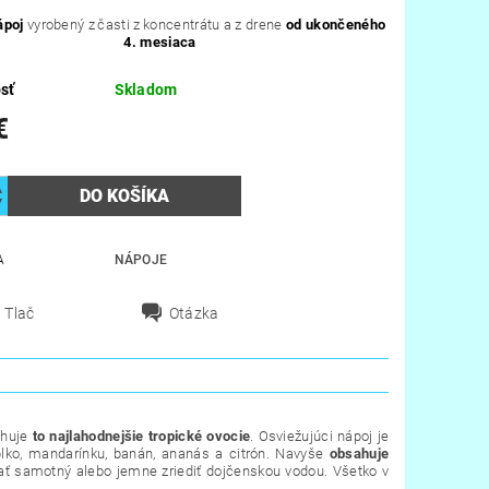
ápoj
vyrobený z časti z koncentrátu a z drene
od ukončeného
4. mesiaca
sť
Skladom
€
A
NÁPOJE
Tlač
Otázka
ahuje
to najlahodnejšie tropické ovocie
. Osviežujúci nápoj je
ko, mandarínku, banán, ananás a citrón. Navyše
obsahuje
ať samotný alebo jemne zriediť dojčenskou vodou. Všetko v
e.