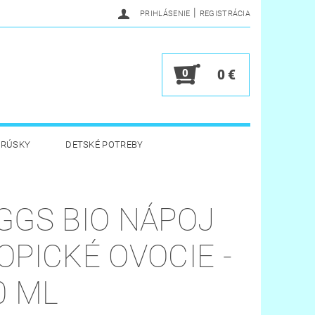
|
PRIHLÁSENIE
REGISTRÁCIA
0
0 €
BRÚSKY
DETSKÉ POTREBY
 HYGIENA
HRAČKY
GGS BIO NÁPOJ
Y
VERNOSTNÝ PROGRAM
OPICKÉ OVOCIE -
0 ML