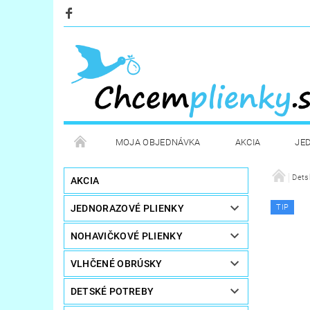
MOJA OBJEDNÁVKA
AKCIA
JE
KOZMETIKA
POTREBY PRE MAMIČKY
Dets
D
AKCIA
JEDNORAZOVÉ PLIENKY
TIP
STERILIZÁTORY A OHRIEVAČE
DARČEKOVÉ PO
NOHAVIČKOVÉ PLIENKY
VLHČENÉ OBRÚSKY
DETSKÉ POTREBY