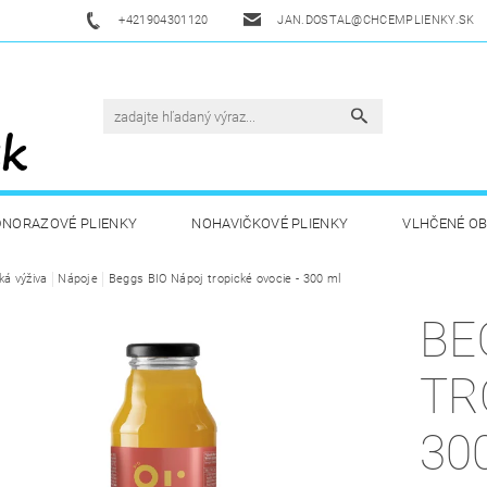
+421904301120
JAN.DOSTAL@CHCEMPLIENKY.SK
DNORAZOVÉ PLIENKY
NOHAVIČKOVÉ PLIENKY
VLHČENÉ O
ká výživa
ETSKÁ VÝŽIVA
Nápoje
Beggs BIO Nápoj tropické ovocie - 300 ml
ZDRAVÁ A ŠPORTOVÁ VÝŽIVA
DROGÉRIA A
BE
UKAZY
AKUKU
OBCHODNÉ PODMIENKY
KONTAKT
TR
30