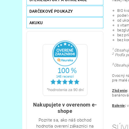
BIO kv
DARČEKOVÉ POUKAZY
podiel
od uko
AKUKU
s vita
bezglu
bez pr
bez ko
1
Obsahuje
2
Podľa po
3
Obsahuje
Ovocný ná
pre malé d
Zloženie
:
banánová 
Nakupujete v overenom e-
Balenie
:
v
shope
Pozrite sa, ako náš obchod
SÚVI
hodnotia overení zákazníci na