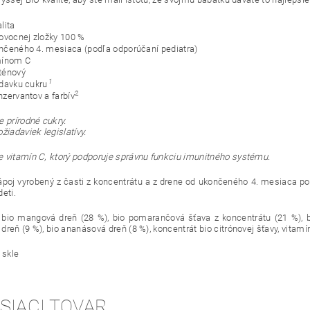
alita
 ovocnej zložky 100 %
nčeného 4. mesiaca (podľa odporúčaní pediatra)
mínom C
ténový
1
ídavku cukru
2
nzervantov a farbív
 prírodné cukry.
žiadaviek legislatívy.
 vitamín C, ktorý podporuje správnu funkciu imunitného systému.
poj vyrobený z časti z koncentrátu a z drene od ukončeného 4. mesiaca pod
eti.
bio mangová dreň (28 %), bio pomarančová šťava z koncentrátu (21 %), bio
dreň (9 %), bio ananásová dreň (8 %), koncentrát bio citrónovej šťavy, vitamí
 skle
SIACI TOVAR