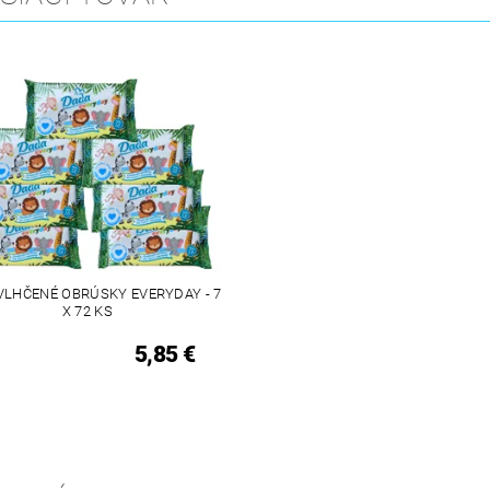
VLHČENÉ OBRÚSKY EVERYDAY - 7
X 72 KS
5,85 €