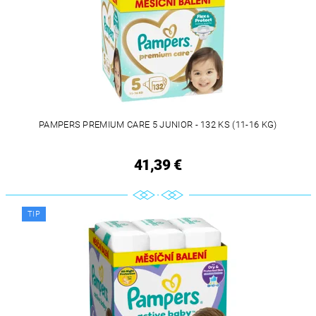
PAMPERS PREMIUM CARE 5 JUNIOR - 132 KS (11-16 KG)
41,39 €
TIP