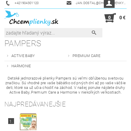
+421904301120
JAN.DOSTAL@CHCEMPLIENKY.SK
0
0 €
PAMPERS
ACTIVE BABY
PREMIUM CARE
HARMONIE
Detské jednorazové plienky Pampers sú veľmi obľúbenou svetovou
značkou. Sú vhodné pre vaše bábätko od prvých dní až po vaše väčšie
deti, ktoré sa už učia chodiť na záchod. V našej ponuke nájdete druhy
Active Baby, Premium Care a Harmonie v niekoľkých veľkostiach.
NAJPREDÁVANEJŠIE
1.