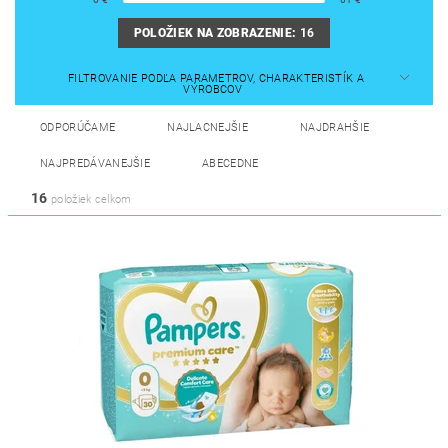
POLOŽIEK NA ZOBRAZENIE:
16
FILTROVANIE PODĽA PARAMETROV, CHARAKTERISTÍK A
VÝROBCOV
ODPORÚČAME
NAJLACNEJŠIE
NAJDRAHŠIE
NAJPREDÁVANEJŠIE
ABECEDNE
16
položiek celkom