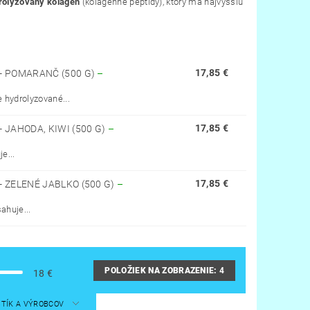
rolyzovaný kolagén
(kolagénne peptidy), ktorý má najvyššiu
17,85 €
- POMARANČ (500 G)
–
 hydrolyzované...
17,85 €
JAHODA, KIWI (500 G)
–
e...
17,85 €
 ZELENÉ JABLKO (500 G)
–
ahuje...
POLOŽIEK NA ZOBRAZENIE:
4
18
€
STÍK A VÝROBCOV