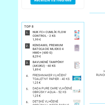
Recenzie na Heureke
TOP 8
NUK FC+ CUMLÍK FLOW
CONTROL - 2 KS
1,99 €
KENDAMIL PREMIUM
BATOĽACIE MLIEKO 4
HMO+ (600 G)
8,29 €
BAVLNENÉ TAMPÓNY
(AKUKU) - 60 KS
1,89 €
RUNC
FRESHMAKER VLHČENÝ
TOALETNÝ PAPIER - 40 KS
1,25 €
DADA PURE CARE VLHČENÉ
OBRÚSKY AQUA - 52 KS
1,25 €
DETSKÉ VLHČENÉ