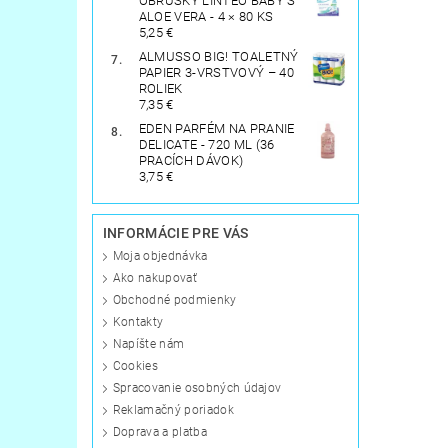
OBRÚSKY LINTEO BABY S
ALOE VERA - 4 × 80 KS
5,25 €
ALMUSSO BIG! TOALETNÝ
PAPIER 3-VRSTVOVÝ – 40
ROLIEK
7,35 €
EDEN PARFÉM NA PRANIE
DELICATE - 720 ML (36
PRACÍCH DÁVOK)
3,75 €
INFORMÁCIE PRE VÁS
Moja objednávka
Ako nakupovať
Obchodné podmienky
Kontakty
Napíšte nám
Cookies
Spracovanie osobných údajov
Reklamačný poriadok
Doprava a platba