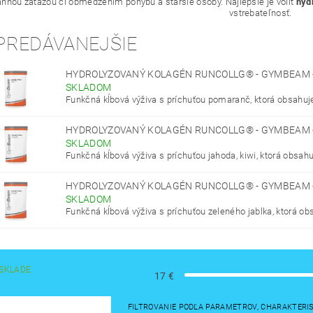
annou záťažou či obmedzením pohybu a staršie osoby. Najlepšie je voliť
hyd
vstrebateľnosť.
PREDÁVANEJŠIE
HYDROLYZOVANÝ KOLAGÉN RUNCOLLG® - GYMBEAM 
SKLADOM
Funkčná kĺbová výživa s príchuťou pomaranč, ktorá obsahuje
HYDROLYZOVANÝ KOLAGÉN RUNCOLLG® - GYMBEAM - 
SKLADOM
Funkčná kĺbová výživa s príchuťou jahoda, kiwi, ktorá obsahuj
HYDROLYZOVANÝ KOLAGÉN RUNCOLLG® - GYMBEAM -
SKLADOM
Funkčná kĺbová výživa s príchuťou zeleného jablka, ktorá obs
SKLADE
17
€
FILTROVANIE PODĽA PARAMETROV, CHARAKTERI