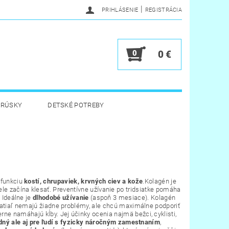
|
PRIHLÁSENIE
REGISTRÁCIA
0
0 €
BRÚSKY
DETSKÉ POTREBY
 HYGIENA
HRAČKY
Y
VERNOSTNÝ PROGRAM
 funkciu
kostí, chrupaviek, krvných ciev a kože
.Kolagén je
tele začína klesať. Preventívne užívanie po tridsiatke pomáha
. Ideálne je
dlhodobé užívanie
(aspoň 3 mesiace). Kolagén
 zatiaľ nemajú žiadne problémy, ale chcú maximálne podporiť
erne namáhajú kĺby. Jej účinky ocenia najmä bežci, cyklisti,
dný ale aj pre ľudí s fyzicky náročným zamestnaním
,