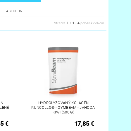
ABECEDNE
1
1
4
Stránka
z
-
položiek celkom
ÉN
HYDROLYZOVANÝ KOLAGÉN
ELENÉ
RUNCOLLG® - GYMBEAM - JAHODA,
KIWI (500 G)
5 €
17,85 €