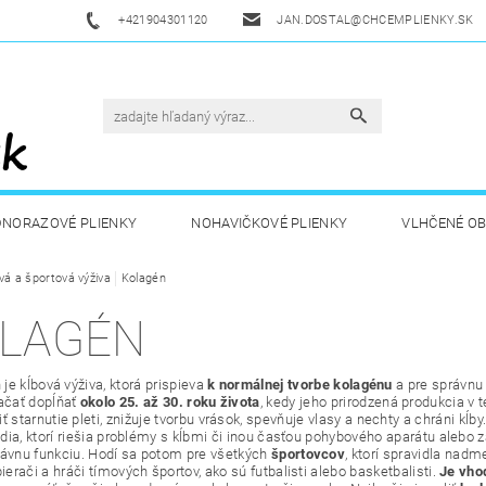
+421904301120
JAN.DOSTAL@CHCEMPLIENKY.SK
DNORAZOVÉ PLIENKY
NOHAVIČKOVÉ PLIENKY
VLHČENÉ O
vá a športová výživa
ETSKÁ VÝŽIVA
Kolagén
ZDRAVÁ A ŠPORTOVÁ VÝŽIVA
DROGÉRIA A
LAGÉN
UKAZY
AKUKU
OBCHODNÉ PODMIENKY
KONTAKT
je kĺbová výživa, ktorá prispieva
k normálnej tvorbe kolagénu
a pre správnu
ačať dopĺňať
okolo 25. až 30. roku života
, kedy jeho prirodzená produkcia v 
 starnutie pleti, znižuje tvorbu vrások, spevňuje vlasy a nechty a chráni kĺby
dia, ktorí riešia problémy s kĺbmi či inou časťou pohybového aparátu alebo
rávnu funkciu. Hodí sa potom pre všetkých
športovcov
, ktorí spravidla nadm
ierači a hráči tímových športov, ako sú futbalisti alebo basketbalisti.
Je vho