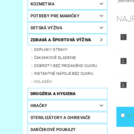
jednostr
KOZMETIKA
POTREBY PRE MAMIČKY
NAJ
DETSKÁ VÝŽIVA
1.
ZDRAVÁ A ŠPORTOVÁ VÝŽIVA
DOPLNKY STRAVY
ČAKANKOVÉ SLADENIE
2.
DOBROTY BEZ PRIDANÉHO CUKRU
INSTANTNÉ NÁPOJE BEZ CUKRU
KOLAGÉN
3.
DROGÉRIA A HYGIENA
HRAČKY
NA 
STERILIZÁTORY A OHRIEVAČE
DARČEKOVÉ POUKAZY