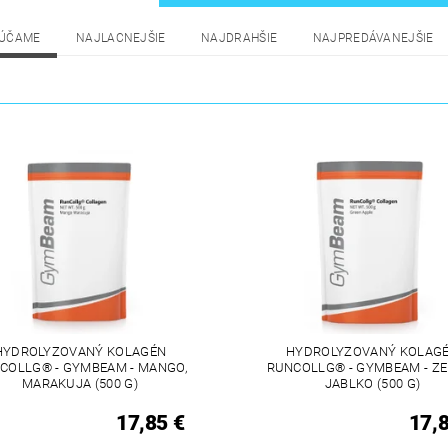
ÚČAME
NAJLACNEJŠIE
NAJDRAHŠIE
NAJPREDÁVANEJŠIE
HYDROLYZOVANÝ KOLAGÉN
HYDROLYZOVANÝ KOLAG
COLLG® - GYMBEAM - MANGO,
RUNCOLLG® - GYMBEAM - Z
MARAKUJA (500 G)
JABLKO (500 G)
17,85 €
17,8