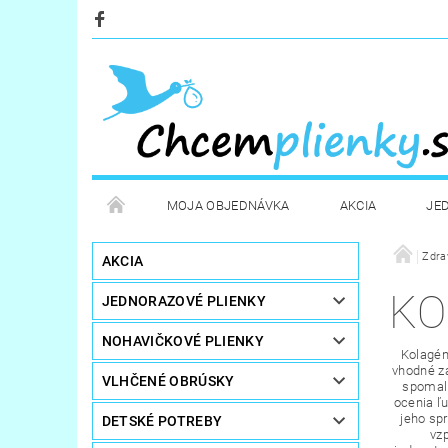
MOJA OBJEDNÁVKA
AKCIA
JE
KOZMETIKA
POTREBY PRE MAMIČKY
Zdra
D
AKCIA
KO
JEDNORAZOVÉ PLIENKY
STERILIZÁTORY A OHRIEVAČE
DARČEKOVÉ PO
NOHAVIČKOVÉ PLIENKY
Kolagén 
vhodné z
VLHČENÉ OBRÚSKY
spomaliť
ocenia ľu
jeho sp
DETSKÉ POTREBY
vzp