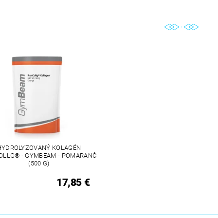
HYDROLYZOVANÝ KOLAGÉN
OLLG® - GYMBEAM - POMARANČ
(500 G)
17,85 €