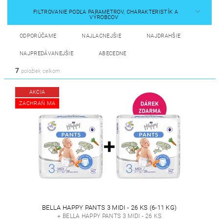
FILTROVANIE PODĽA PARAMETROV, CHARAKTERISTÍK A
VÝROBCOV
ODPORÚČAME
NAJLACNEJŠIE
NAJDRAHŠIE
NAJPREDÁVANEJŠIE
ABECEDNE
7
položiek celkom
AKCIA
ZACHRAŇ MA
BELLA HAPPY PANTS 3 MIDI - 26 KS (6-11 KG)
+ BELLA HAPPY PANTS 3 MIDI - 26 KS