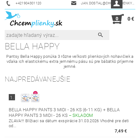
+421904301120
JAN.DOSTAL@CHCEMPLIENKY.SK
0
0 €
BELLA HAPPY
Pantsy Bella Happy ponúka 3 rôzne veľkosti plienkových nohavičiek a
vďaka ich elastickému extra jemnému pásu sú pre bábätko príjemne
jemné.
NAJPREDÁVANEJŠIE
1.
BELLA HAPPY PANTS 3 MIDI - 26 KS (6-11 KG) + BELLA
HAPPY PANTS 3 MIDI - 26 KS
–
SKLADOM
ZĽAVA!!! Blížiaci sa dátum exspirácie 31.03.2026 Vhodné pre deti
od...
7,49 €