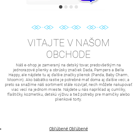
VITAJTE V NAŠOM
OBCHODE
Náš e-shop je zameraný na detský tovar, predovšetkým na
jednorazové plienky a obrúsky značiek Dada, Pampers a Bella
Happy, ale nájdete tu aj ďalšie značky plienok (Panda, Baby Charm,
Moomin). Ako bábätko rastie je potrebné mať doma aj ďalšie veci, a
preto sa snažíme náš sortiment stále rozvíjať, nech môžete nakupovať
viac vecí na jednom mieste. Nájdete u nás napríklad aj cumlíky,
fľaštičky, kozmetiku, detskú výživu a tiež potreby pre mamičky alebo
plienkové torty.
Obľúbené
Obľúbené