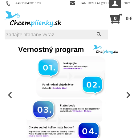
+421904301120
JAN.DOSTAL@CHCEMPLIENKY.SK
0
0 €