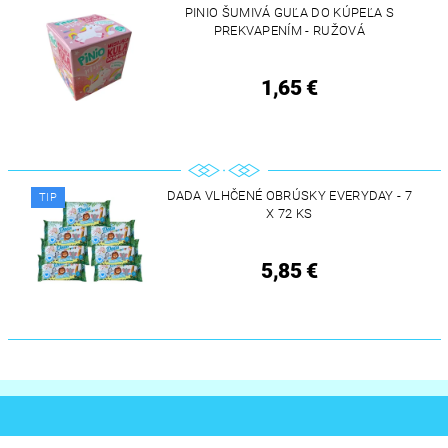
PINIO ŠUMIVÁ GUĽA DO KÚPEĽA S
PREKVAPENÍM - RUŽOVÁ
1,65 €
DADA VLHČENÉ OBRÚSKY EVERYDAY - 7
TIP
X 72 KS
5,85 €