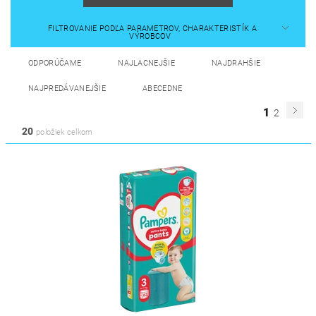
FILTROVANIE PODĽA PARAMETROV, CHARAKTERISTÍK A
VÝROBCOV
ODPORÚČAME
NAJLACNEJŠIE
NAJDRAHŠIE
NAJPREDÁVANEJŠIE
ABECEDNE
1
2
20
položiek celkom