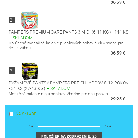
36,59 €
2.
PAMPERS PREMIUM CARE PANTS 3 MIDI (6-11 KG) - 144 KS
–
SKLADOM
Obľúbené mesačné balenie plienkových nohavičiek Vhodné pre
deti s váhou...
36,59 €
3.
PYŽAMOVÉ PANTSY PAMPERS PRE CHLAPCOV 8-12 ROKOV
- 54 KS (27-43 KG)
–
SKLADOM
Mesačné balenie ninja pantsov Vhodné pre chlapcov s...
29,25 €
NA SKLADE
6
€
42
€
POLOŽIEK NA ZOBRAZENIE:
20