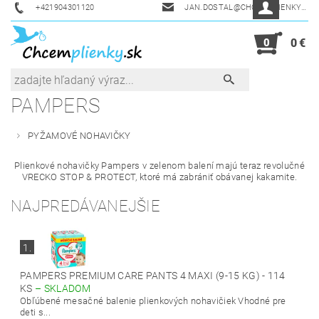
+421904301120
JAN.DOSTAL@CHCEMPLIENKY.SK
0
0 €
PAMPERS
PYŽAMOVÉ NOHAVIČKY
Plienkové nohavičky Pampers v zelenom balení majú teraz revolučné
VRECKO STOP & PROTECT, ktoré má zabrániť obávanej kakamite.
NAJPREDÁVANEJŠIE
1.
PAMPERS PREMIUM CARE PANTS 4 MAXI (9-15 KG) - 114
KS
–
SKLADOM
Obľúbené mesačné balenie plienkových nohavičiek Vhodné pre
deti s...