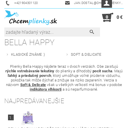
+421904301120
JAN.DOSTAL@CHCEMPLIENKY.SK
0
0 €
BELLA HAPPY
KLASICKÉ ZNÁME :)
SOFT & DELICATE
Plienky Bella Happy nájdete teraz v dvoch verziách. Obe zaisťujú
rýchle vstrebávanie tekutiny
do plienky a dlhodobý
pocit sucha
. Majú
ľahký a priedušný povrch
, ktorý umožňuje voľné prúdenie vzduchu,
pokožka tak môže dýchať a znižuje sa riziko zaparenín. Verzia s
názvom
Soft & Delicate
však u všetkých veľkostí má bonus v podobe
indikátora vlhkosti
a sú neparfumované.
NAJPREDÁVANEJŠIE
1.