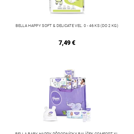
BELLA HAPPY SOFT & DELICATE VEĽ. 0 - 46 KS (DO 2 KG)
7,49 €
BELLA BABY HAPPY PÔRODNÍCKY BALÍČEK COMFORT XL