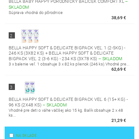
BELLA BABY HAPPY PÔRODNÍCKY BALÍČEK COMFORT XL
–
SKLADOM
Súprava vhodná do pôrodnice
38,69 €
2.
BELLA HAPPY SOFT & DELICATE BIGPACK VEĽ. 1 (2-5KG) -
246 KS (3X82 KS) + BELLA HAPPY SOFT & DELICATE
BIGPACK VEĽ. 2 (3-6 KG) - 234 KS (3X78 KS)
–
SKLADOM
3 x balenie veľ. 1 obsahuje 3 x 82 ks plienok (246 ks).Vhodné pre...
62,69 €
3.
BELLA HAPPY SOFT & DELICATE BIGPACK VEĽ. 6 (15+ KG) -
96 KS (2X48 KS)
–
SKLADOM
Vhodné pre deti o váhe väčšej ako 15 kg. Balík obsahuje 2 x 48
ks...
21,29 €
NA SKLADE