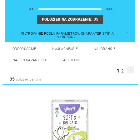
3
€
63
€
POLOŽIEK NA ZOBRAZENIE:
35
FILTROVANIE PODĽA PARAMETROV, CHARAKTERISTÍK A
VÝROBCOV
ODPORÚČAME
NAJLACNEJŠIE
NAJDRAHŠIE
NAJPREDÁVANEJŠIE
ABECEDNE
1
2
35
položiek celkom