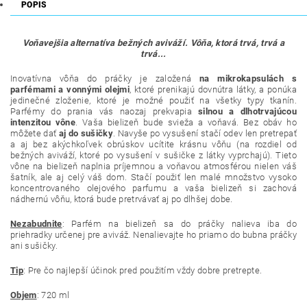
POPIS
Voňavejšia alternatíva bežných aviváží. Vôňa, ktorá trvá, trvá a
trvá...
Inovatívna vôňa do práčky je založená
na mikrokapsulách s
parfémami a vonnými olejmi
, ktoré prenikajú dovnútra látky, a ponúka
jedinečné zloženie, ktoré je možné použiť na všetky typy tkanín.
Parfémy do prania vás naozaj prekvapia
silnou a dlhotrvajúcou
intenzitou vône
. Vaša bielizeň bude svieža a voňavá. Bez obáv ho
môžete dať
aj do sušičky
. Navyše po vysušení stačí odev len pretrepať
a aj bez akýchkoľvek obrúskov ucítite krásnu vôňu (na rozdiel od
bežných aviváží, ktoré po vysušení v sušičke z látky vyprchajú). Tieto
vône na bielizeň naplnia príjemnou a voňavou atmosférou nielen váš
šatník, ale aj celý váš dom. Stačí použiť len malé množstvo vysoko
koncentrovaného olejového parfumu a vaša bielizeň si zachová
nádhernú vôňu, ktorá bude pretrvávať aj po dlhšej dobe.
Nezabudnite
: Parfém na bielizeň sa do práčky nalieva iba do
priehradky určenej pre aviváž. Nenalievajte ho priamo do bubna práčky
ani sušičky.
Tip
: Pre čo najlepší účinok pred použitím vždy dobre pretrepte.
Objem
: 720 ml