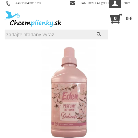
+421904301120
JAN.DOSTAL@CHCEMPLIENKY.SK
0
0 €