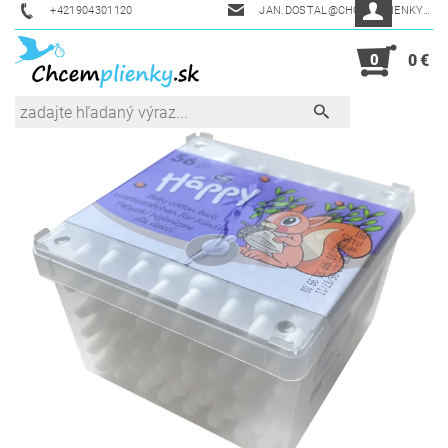
+421904301120
JAN.DOSTAL@CHCEMPLIENKY.SK
0
0 €