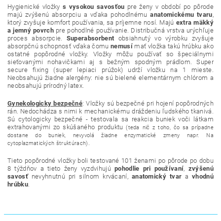
Hygienické vložky
s vysokou savosťou
pre ženy v období po pôrode
majú zvýšenú absorpciu a vďaka pohodlnému
anatomickému tvaru
,
ktorý zvyšuje komfort používania, sa príjemne nosí. Majú
extra mäkký
a jemný povrch
pre pohodlné používanie. Distribučná vrstva urýchľuje
proces absorpcie.
Superabsorbent
obsiahnutý vo výrobku zvyšuje
absorpčnú schopnosť vďaka čomu
nemusí
mať vložka takú hrúbku ako
ostatné popôrodné vložky. Vložky môžu používať so špeciálnymi
sieťovanými nohavičkami aj s bežným spodným prádlom. Super
secure fixing (super lepiaci prúžok) udrží vložku na 1 mieste.
Neobsahujú žiadne alergény: nie sú bielené elementárnym chlórom a
neobsahujú prírodný latex.
Gynekologicky bezpečné
: Vložky sú bezpečné pri hojení popôrodných
rán. Nedochádza s nimi k mechanickému dráždeniu ľudského tkanivá.
Sú cytologicky bezpečné - testovala sa reakcia buniek voči látkam
extrahovanými zo skúšaného produktu
(teda nič z toho, čo sa prípadne
dostane do buniek, nevyvolá žiadne enzymatické zmeny napr. Na
.
cytoplazmatických štruktúrach)
Tieto popôrodné vložky boli testované 101 ženami po pôrode po dobu
8 týždňov a tieto ženy vyzdvihujú
pohodlie pri používaní
,
zvýšenú
savosť
nevyhnutnú pri silnom krvácaní,
anatomický tvar
a
vhodnú
hrúbku
.