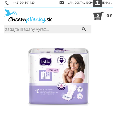
+421904301120
JAN.DOSTAL@CHCEMPLIENKY.SK
0
0 €