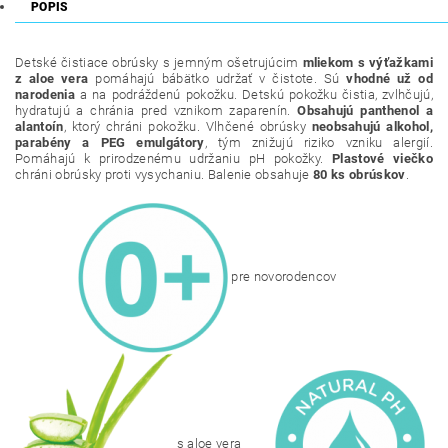
POPIS
Detské čistiace obrúsky s jemným ošetrujúcim
mliekom s výťažkami
z aloe vera
pomáhajú bábätko udržať v čistote. Sú
vhodné už od
narodenia
a na podráždenú pokožku. Detskú pokožku čistia, zvlhčujú,
hydratujú a chránia pred vznikom zaparenín.
Obsahujú panthenol a
alantoín
, ktorý chráni pokožku. Vlhčené obrúsky
neobsahujú alkohol,
parabény a PEG emulgátory
, tým znižujú riziko vzniku alergií.
Pomáhajú k prirodzenému udržaniu pH pokožky.
Plastové viečko
chráni obrúsky proti vysychaniu. Balenie obsahuje
80 ks obrúskov
.
pre novorodencov
s aloe vera