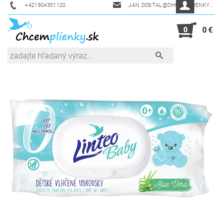
+421904301120
JAN.DOSTAL@CHCEMPLIENKY.SK
0
0 €