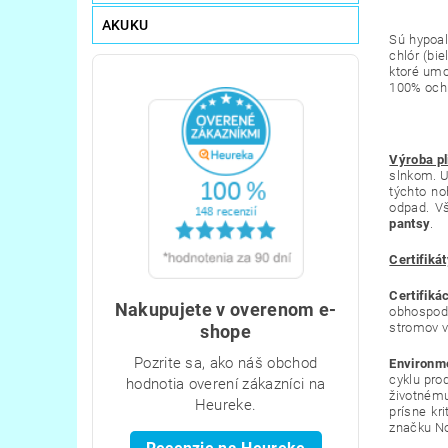
AKUKU
Sú hypoal
chlór (bi
ktoré um
100% ochr
Výroba pl
slnkom. U
týchto no
odpad. Vš
pantsy
.
Certifiká
Certifiká
Nakupujete v overenom e-
obhospod
stromov v
shope
Pozrite sa, ako náš obchod
Environm
cyklu pro
hodnotia overení zákazníci na
životnému
Heureke.
prísne kr
značku No