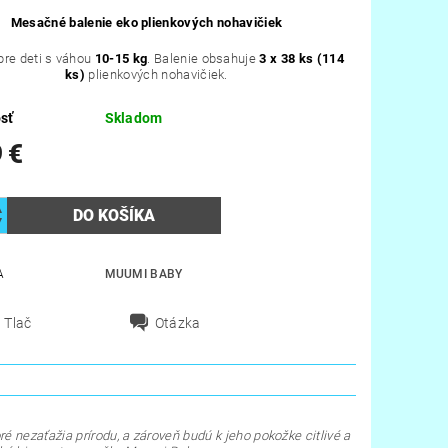
Mesačné balenie eko plienkových nohavičiek
re deti s váhou
10-15 kg
. Balenie obsahuje
3 x
38 ks (114
ks)
plienkových nohavičiek.
sť
Skladom
 €
A
MUUMI BABY
Tlač
Otázka
ré nezaťažia prírodu, a zároveň budú k jeho pokožke citlivé a