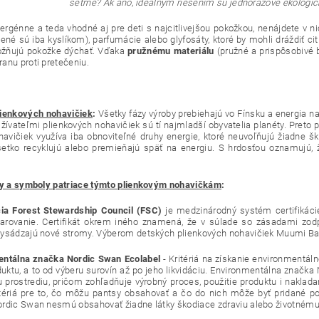
šetrné? Ak áno, ideálnym riešením sú jednorazové ekologi
ergénne a teda vhodné aj pre deti s najcitlivejšou pokožkou, nenájdete v n
elené sú iba kyslíkom), parfumácie alebo glyfosáty, ktoré by mohli dráždiť c
ožňujú pokožke dýchať. Vďaka
pružnému materiálu
(pružné a prispôsobivé b
anu proti pretečeniu.
ienkových nohavičiek
:
Všetky fázy výroby prebiehajú vo Fínsku a energia n
žívateľmi plienkových nohavičiek sú tí najmladší obyvatelia planéty. Preto
havičiek využíva iba obnoviteľné druhy energie, ktoré neuvoľňujú žiadne š
etko recyklujú alebo premieňajú späť na energiu. S hrdosťou oznamujú, ž
ty a symboly patriace týmto plienkovým nohavičkám
:
cia Forest Stewardship Council (FSC)
je medzinárodný systém certifikáci
arovanie. Certifikát okrem iného znamená, že v súlade so zásadami zo
ysádzajú nové stromy. Výberom detských plienkových nohavičiek Muumi Bab
entálna značka Nordic Swan Ecolabel
- Kritériá na získanie environmentál
duktu, a to od výberu surovín až po jeho likvidáciu. Environmentálna znač
 prostrediu, pričom zohľadňuje výrobný proces, použitie produktu i nakla
itériá pre to, čo môžu pantsy obsahovať a čo do nich môže byť pridané 
rdic Swan nesmú obsahovať žiadne látky škodiace zdraviu alebo životnému 