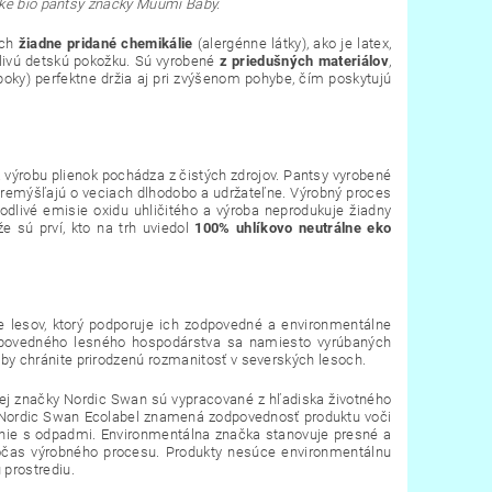
cké bio pantsy značky Muumi Baby.
ich
žiadne pridané chemikálie
(alergénne látky), ako je latex,
itlivú detskú pokožku. Sú vyrobené
z priedušných materiálov
,
oky) perfektne držia aj pri zvýšenom pohybe, čím poskytujú
a výrobu plienok pochádza z čistých zdrojov. Pantsy vyrobené
 premýšľajú o veciach dlhodobo a udržateľne. Výrobný proces
kodlivé emisie oxidu uhličitého a výroba neprodukuje žiadny
e sú prví, kto na trh uviedol
100% uhlíkovo neutrálne eko
e lesov, ktorý podporuje ich zodpovedné a environmentálne
dpovedného lesného hospodárstva sa namiesto vyrúbaných
y chránite prirodzenú rozmanitosť v severských lesoch.
nej značky Nordic Swan sú vypracované z hľadiska životného
ka Nordic Swan Ecolabel znamená zodpovednosť produktu voči
danie s odpadmi. Environmentálna značka stanovuje presné a
počas výrobného procesu. Produkty nesúce environmentálnu
prostrediu.