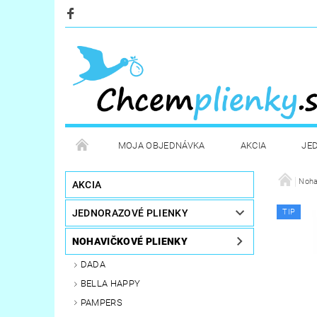
MOJA OBJEDNÁVKA
AKCIA
JE
KOZMETIKA
POTREBY PRE MAMIČKY
Noha
D
AKCIA
JEDNORAZOVÉ PLIENKY
TIP
STERILIZÁTORY A OHRIEVAČE
DARČEKOVÉ PO
NOHAVIČKOVÉ PLIENKY
DADA
BELLA HAPPY
PAMPERS