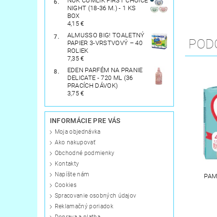
NUK CUMLÍK FIRST CHOICE
NIGHT (18-36 M.) - 1 KS
BOX
4,15 €
ALMUSSO BIG! TOALETNÝ
POD
PAPIER 3-VRSTVOVÝ – 40
ROLIEK
7,35 €
EDEN PARFÉM NA PRANIE
DELICATE - 720 ML (36
PRACÍCH DÁVOK)
3,75 €
INFORMÁCIE PRE VÁS
Moja objednávka
Ako nakupovať
Obchodné podmienky
Kontakty
Napíšte nám
PAM
Cookies
Spracovanie osobných údajov
Reklamačný poriadok