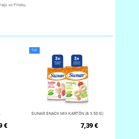
hajú vo Fínsku.
TIP
A
SUNAR SNACK MIX KARTÓN (6 X 50 G)
9 €
7,39 €