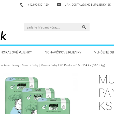
+421904301120
JAN.DOSTAL@CHCEMPLIENKY.SK
DNORAZOVÉ PLIENKY
NOHAVIČKOVÉ PLIENKY
VLHČENÉ O
vičkové plienky
ETSKÁ VÝŽIVA
Muumi Baby
ZDRAVÁ A ŠPORTOVÁ VÝŽIVA
Muumi Baby EKO Pants veľ. 5 - 114 ks (10-15 kg)
DROGÉRIA A
MU
UKAZY
AKUKU
OBCHODNÉ PODMIENKY
KONTAKT
PAN
KS