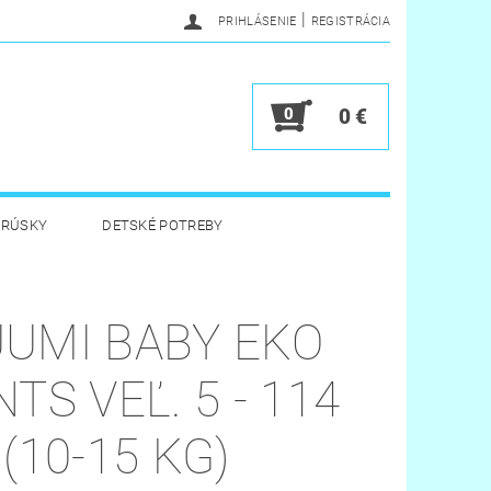
|
PRIHLÁSENIE
REGISTRÁCIA
0
0 €
BRÚSKY
DETSKÉ POTREBY
 HYGIENA
HRAČKY
UMI BABY EKO
Y
VERNOSTNÝ PROGRAM
TS VEĽ. 5 - 114
 (10-15 KG)