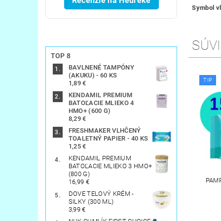
Recenzie na Heureke
Symbol vl
SÚVI
TOP 8
BAVLNENÉ TAMPÓNY
(AKUKU) - 60 KS
TIP
1,89 €
KENDAMIL PREMIUM
BATOĽACIE MLIEKO 4
HMO+ (600 G)
8,29 €
FRESHMAKER VLHČENÝ
TOALETNÝ PAPIER - 40 KS
1,25 €
KENDAMIL PREMIUM
BATOĽACIE MLIEKO 3 HMO+
(800 G)
PAMP
16,99 €
DOVE TELOVÝ KRÉM -
SILKY (300 ML)
3,99 €