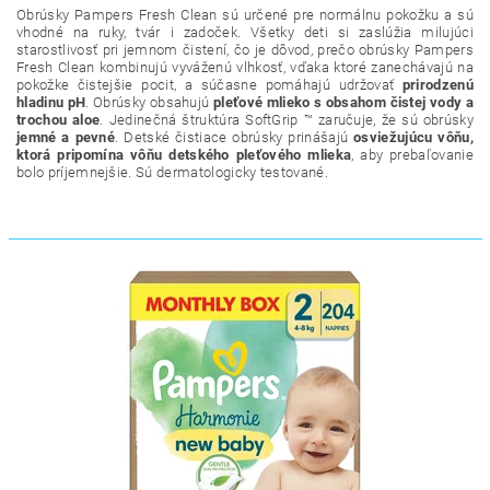
Obrúsky Pampers Fresh Clean sú určené pre normálnu pokožku a sú
vhodné na ruky, tvár i zadoček. Všetky deti si zaslúžia milujúci
starostlivosť pri jemnom čistení, čo je dôvod, prečo obrúsky Pampers
Fresh Clean kombinujú vyváženú vlhkosť, vďaka ktoré zanechávajú na
pokožke čistejšie pocit, a súčasne pomáhajú udržovať
prirodzenú
hladinu pH
. Obrúsky obsahujú
pleťové mlieko s obsahom čistej vody a
trochou aloe
. Jedinečná štruktúra SoftGrip ™ zaručuje, že sú obrúsky
jemné a pevné
. Detské čistiace obrúsky prinášajú
osviežujúcu vôňu,
ktorá pripomína vôňu detského pleťového mlieka
, aby prebaľovanie
bolo príjemnejšie. Sú dermatologicky testované.