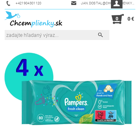
+421904301120
JAN.DOSTAL@CHCEMPLIENKY.SK
0
0 €