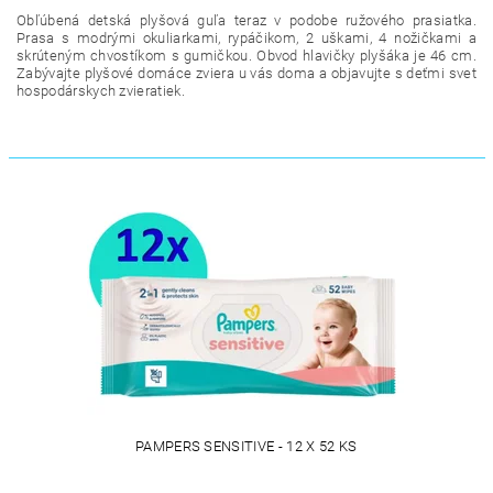
Obľúbená detská plyšová guľa teraz v podobe ružového prasiatka.
Prasa s modrými okuliarkami, rypáčikom, 2 uškami, 4 nožičkami a
skrúteným chvostíkom s gumičkou. Obvod hlavičky plyšáka je 46 cm.
Zabývajte plyšové domáce zviera u vás doma a objavujte s deťmi svet
hospodárskych zvieratiek.
PAMPERS SENSITIVE - 12 X 52 KS