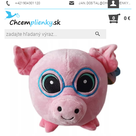
+421904301120
JAN.DOSTAL@CHCEMPLIENKY.SK
0
0 €