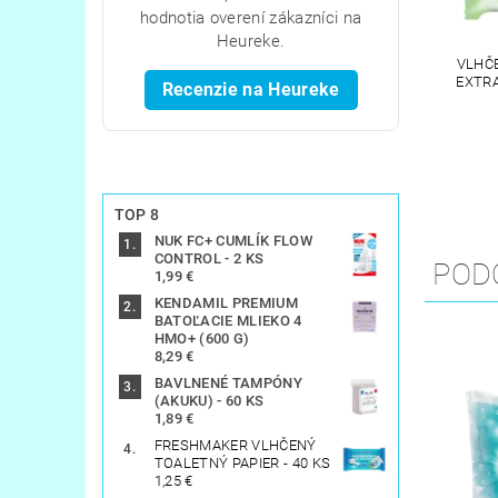
hodnotia overení zákazníci na
Heureke.
VLHČE
EXTRA
Recenzie na Heureke
TOP 8
NUK FC+ CUMLÍK FLOW
CONTROL - 2 KS
POD
1,99 €
KENDAMIL PREMIUM
BATOĽACIE MLIEKO 4
HMO+ (600 G)
8,29 €
BAVLNENÉ TAMPÓNY
(AKUKU) - 60 KS
1,89 €
FRESHMAKER VLHČENÝ
TOALETNÝ PAPIER - 40 KS
1,25 €