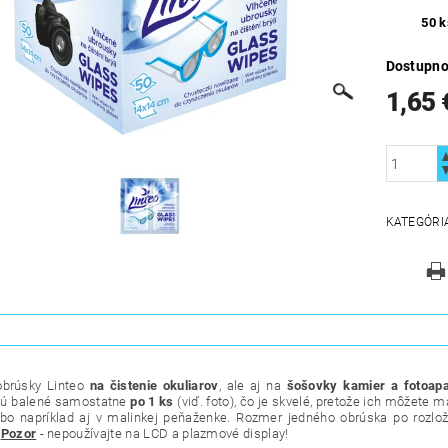
50 k
Dostupno
1,65 
KATEGÓRI
obrúsky Linteo
na čistenie okuliarov
, ale aj na
šošovky kamier a fotoapa
sú balené samostatne
po 1 ks
(viď. foto), čo je skvelé, pretože ich môžete 
ebo napríklad aj v malinkej peňaženke. Rozmer jedného obrúska po rozlo
.
Pozor
- nepoužívajte na LCD a plazmové display!