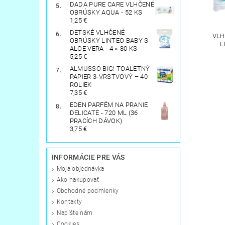
DADA PURE CARE VLHČENÉ
OBRÚSKY AQUA - 52 KS
1,25 €
DETSKÉ VLHČENÉ
VLH
OBRÚSKY LINTEO BABY S
L
ALOE VERA - 4 × 80 KS
5,25 €
ALMUSSO BIG! TOALETNÝ
PAPIER 3-VRSTVOVÝ – 40
ROLIEK
7,35 €
EDEN PARFÉM NA PRANIE
DELICATE - 720 ML (36
PRACÍCH DÁVOK)
3,75 €
INFORMÁCIE PRE VÁS
Moja objednávka
Ako nakupovať
Obchodné podmienky
Kontakty
Napíšte nám
Cookies