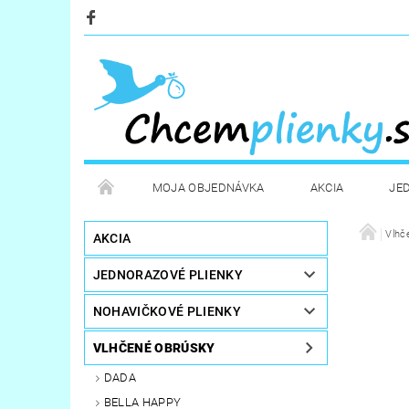
MOJA OBJEDNÁVKA
AKCIA
JE
KOZMETIKA
POTREBY PRE MAMIČKY
Vlhč
D
AKCIA
JEDNORAZOVÉ PLIENKY
STERILIZÁTORY A OHRIEVAČE
DARČEKOVÉ PO
NOHAVIČKOVÉ PLIENKY
VLHČENÉ OBRÚSKY
DADA
BELLA HAPPY