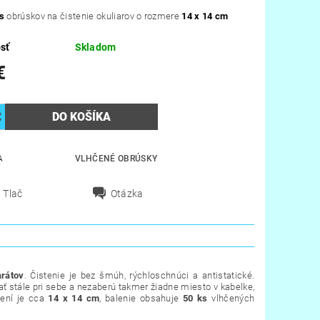
s
obrúskov na čistenie okuliarov o rozmere
14 x 14 cm
sť
Skladom
€
A
VLHČENÉ OBRÚSKY
Tlač
Otázka
rátov
. Čistenie je bez šmúh, rýchloschnúci a antistatické.
mať stále pri sebe a nezaberú takmer žiadne miesto v kabelke,
žení je cca
14 x 14 cm
, balenie obsahuje
50 ks
vlhčených