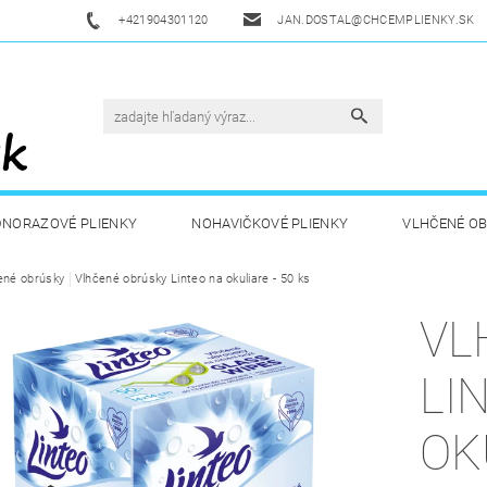
+421904301120
JAN.DOSTAL@CHCEMPLIENKY.SK
DNORAZOVÉ PLIENKY
NOHAVIČKOVÉ PLIENKY
VLHČENÉ O
ené obrúsky
ETSKÁ VÝŽIVA
Vlhčené obrúsky Linteo na okuliare - 50 ks
ZDRAVÁ A ŠPORTOVÁ VÝŽIVA
DROGÉRIA A
VL
UKAZY
AKUKU
OBCHODNÉ PODMIENKY
KONTAKT
LI
OK