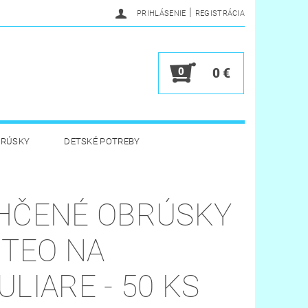
|
PRIHLÁSENIE
REGISTRÁCIA
0
0 €
BRÚSKY
DETSKÉ POTREBY
 HYGIENA
HRAČKY
HČENÉ OBRÚSKY
Y
VERNOSTNÝ PROGRAM
NTEO NA
ULIARE - 50 KS