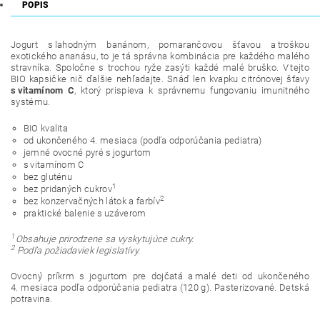
POPIS
Jogurt s lahodným banánom, pomarančovou šťavou a troškou
exotického ananásu, to je tá správna kombinácia pre každého malého
stravníka. Spoločne s trochou ryže zasýti každé malé bruško. V tejto
BIO kapsičke nič ďalšie nehľadajte. Snáď len kvapku citrónovej šťavy
s vitamínom C
, ktorý prispieva k správnemu fungovaniu imunitného
systému.
BIO kvalita
od ukončeného 4. mesiaca (podľa odporúčania pediatra)
jemné ovocné pyré s jogurtom
s vitamínom C
bez gluténu
1
bez pridaných cukrov
2
bez konzervačných látok a farbív
praktické balenie s uzáverom
1
Obsahuje prirodzene sa vyskytujúce cukry.
2
Podľa požiadaviek legislatívy.
Ovocný príkrm s jogurtom pre dojčatá a malé deti od ukončeného
4. mesiaca podľa odporúčania pediatra (120 g). Pasterizované. Detská
potravina.