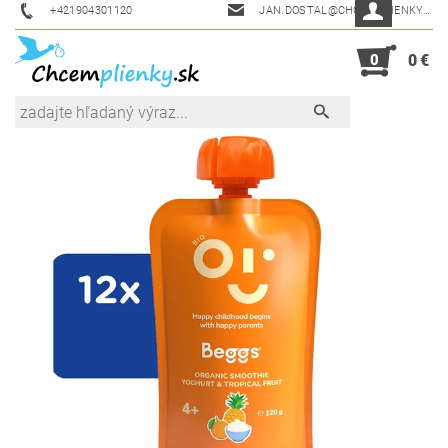
+421904301120
JAN.DOSTAL@CHCEMPLIENKY.SK
0
0 €