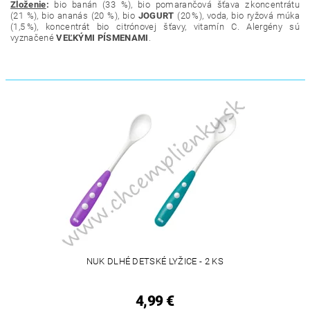
Zloženie
:
bio banán (33 %), bio pomarančová šťava z koncentrátu
(21 %), bio ananás (20 %), bio
JOGURT
(20 %), voda, bio ryžová múka
(1,5 %), koncentrát bio citrónovej šťavy, vitamín C. Alergény sú
vyznačené
VEĽKÝMI PÍSMENAMI
.
NUK DLHÉ DETSKÉ LYŽICE - 2 KS
4,99 €