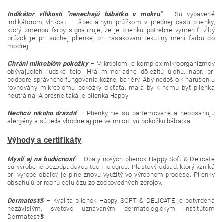
Indikátor vlhkosti "nenechajú bábätko v mokru"
– Sú vybavené
indikátorom vlhkosti – špeciálnym prúžkom v prednej časti plienky,
ktorý zmenou farby signalizuje, že je plienku potrebné vymeniť. Žltý
prúžok je pri suchej plienke, pri nasakovaní tekutiny mení farbu do
modrej.
Chráni mikrobióm pokožky
– Mikrobiom je komplex mikroorganizmov
obývajúcich ľudské telo. Hrá mimoriadne dôležitú úlohu, napr. pri
podpore správneho fungovania kožnej bariéry. Aby nedošlo k narušeniu
rovnováhy mikrobiomu pokožky dieťaťa, mala by k nemu byť plienka
neutrálna. A presne taká je plienka Happy!
Nechcú nikoho dráždiť
– Plienky nie sú parfémované a neobsahujú
alergény a sú teda vhodné aj pre veľmi citlivú pokožku bábätka.
Výhody a certifikáty
:
Myslí aj na budúcnosť
– Obaly nových plienok Happy Soft & Delicate
sú vyrobené bezodpadovou technológiou. Plastový odpad, ktorý vzniká
pri výrobe obalov, je plne znovu využitý vo výrobnom procese. Plienky
obsahujú prírodnú celulózu zo zodpovedných zdrojov.
Dermatest®
– Kvalita plienok Happy SOFT & DELICATE je potvrdená
nezávislým, svetovo uznávaným dermatologickým inštitútom
Dermatest®.