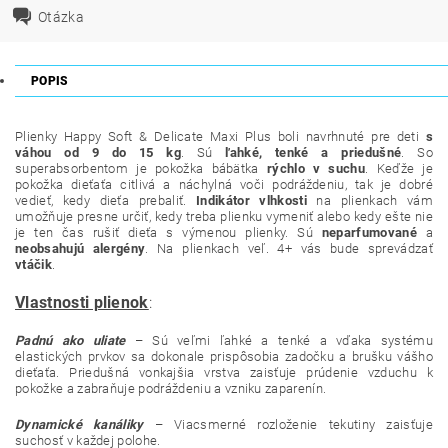
Otázka
POPIS
Plienky Happy Soft & Delicate Maxi Plus boli navrhnuté pre deti
s
váhou od 9 do 15 kg
. Sú
ľahké, tenké a priedušné
. So
superabsorbentom je pokožka bábätka
rýchlo v suchu
. Keďže je
pokožka dieťaťa citlivá a náchylná voči podráždeniu, tak je dobré
vedieť, kedy dieťa prebaliť.
Indikátor vlhkosti
na plienkach vám
umožňuje presne určiť, kedy treba plienku vymeniť alebo kedy ešte nie
je ten čas rušiť dieťa s výmenou plienky. Sú
neparfumované
a
neobsahujú alergény
. Na plienkach veľ. 4+ vás bude sprevádzať
vtáčik
.
Vlastnosti plienok
:
Padnú ako uliate
– Sú veľmi ľahké a tenké a vďaka systému
elastických prvkov sa dokonale prispôsobia zadočku a brušku vášho
dieťaťa. Priedušná vonkajšia vrstva zaisťuje prúdenie vzduchu k
pokožke a zabraňuje podráždeniu a vzniku zaparenín.
Dynamické kanáliky
– Viacsmerné rozloženie tekutiny zaisťuje
suchosť v každej polohe.