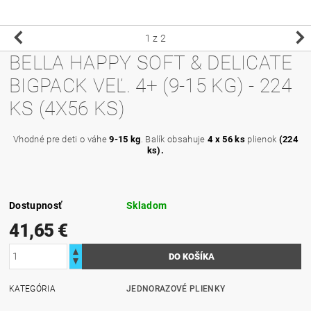
1
z 2
BELLA HAPPY SOFT & DELICATE
BIGPACK VEĽ. 4+ (9-15 KG) - 224
KS (4X56 KS)
Vhodné pre deti o váhe
9-15 kg
. Balík obsahuje
4 x 56 ks
plienok
(224
ks).
Dostupnosť
Skladom
41,65 €
KATEGÓRIA
JEDNORAZOVÉ PLIENKY