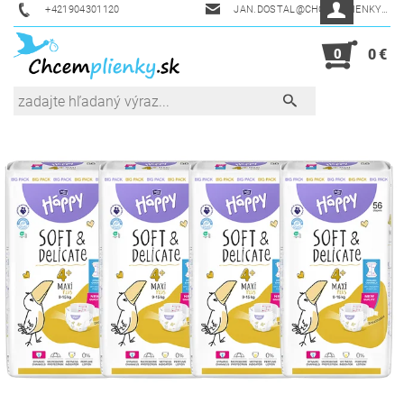
+421904301120
JAN.DOSTAL@CHCEMPLIENKY.SK
0
0 €