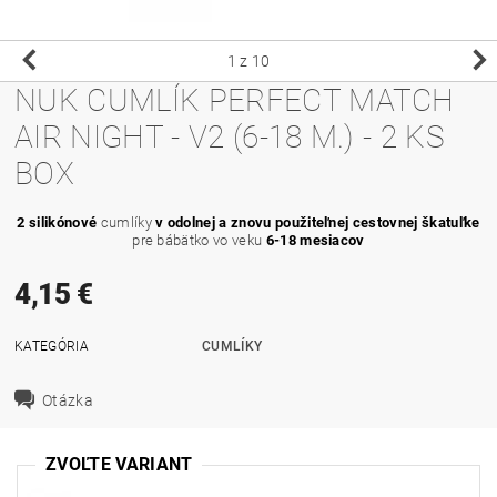
1
z 10
NUK CUMLÍK PERFECT MATCH
AIR NIGHT - V2 (6-18 M.) - 2 KS
BOX
2 silikónové
cumlíky
v odolnej a znovu použiteľnej cestovnej škatuľke
pre bábätko vo veku
6-18 mesiacov
4,15 €
KATEGÓRIA
CUMLÍKY
Otázka
ZVOĽTE VARIANT