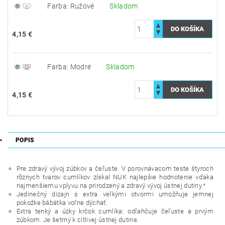
Farba: Ružové
Skladom
4,15 €
Farba: Modré
Skladom
4,15 €
POPIS
Pre zdravý vývoj zúbkov a čeľuste. V porovnávacom teste štyroch
rôznych tvarov cumlíkov získal NUK najlepšie hodnotenie vďaka
najmenšiemu vplyvu na prirodzený a zdravý vývoj ústnej dutiny.*
Jedinečný dizajn s extra veľkými otvormi umožňuje jemnej
pokožke bábätka voľne dýchať.
Extra tenký a úzky krčok cumlíka: odľahčuje čeľuste a prvým
zúbkom. Je šetrný k citlivej ústnej dutine.