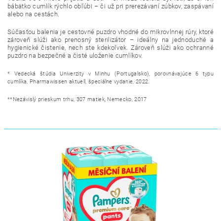
bábätko cumlík rýchlo obľúbi – či už pri prerezávaní zúbkov, zaspávaní
alebo na cestách.
Súčasťou balenia je cestovné puzdro vhodné do mikrovlnnej rúry, ktoré
zároveň slúži ako prenosný sterilizátor – ideálny na jednoduché a
hygienické čistenie, nech ste kdekoľvek. Zároveň slúži ako ochranné
puzdro na bezpečné a čisté uloženie cumlíkov.
* Vedecká štúdia Univerzity v Minhu (Portugalsko), porovnávajúce 6 typu
cumlíka, Pharmawissen aktuell, špeciálne vydanie, 2022.
**Nezávislý prieskum trhu, 307 matiek, Nemecko, 2017