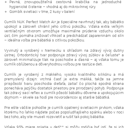
Pevná, znovupoužiteľná cestovná krabička na jednoduché
hygienické čistenie – vhodná aj do mikrovlnnej rúry.
Gombík svietiaci v tme, 2 kusy v balení
Cumlík NUK Perfect Match Air je špeciálne navrhnutý tak, aby bábätko
upokojil a zároveň chránil jeho citlivú pokožku. Vďaka extra veľkým
ventilačným otvorom umožňuje maximálne prúdenie vzduchu okolo
úst, čím pomáha znižovať vlhkosť a predchádzať zapareninám od slín
– ideálna voľba pre bábätká s citlivou pokožkou.
Vyvinutý a vyrobený v Nemecku s ohľadom na zdravý vývoj dutiny
ústnej. Ortodontický tvar podporuje zdravý vývoj zúbkov a čeľuste* a
zároveň minimalizuje tlak na poschodie a ďasná – aj vďaka tomu je
cumlík obľúbenou a dôveryhodnou voľbou pre rastúce deti.
Cumlík je vyrobený z mäkkého, vysoko kvalitného silikónu a má
premyslený dizajn: vrchná časť je extra mäkká, takže sa jemne
prispôsobí tvaru poschodia dieťaťa, zatiaľ čo plochá spodná strana
ponecháva jazýčku dostatok priestoru pre prirodzený pohyb. Podporuje
tak zdravý sací reflex a cumlík pôsobí bábätku dôverne a upokojujúcim
dojmom – skvele sa hodí pre novorodencov aj staršie bábätká.
Pre ešte väčšie pohodlie je cumlík opatrený svietiacim prvkom, vďaka
ktorému ho ľahko nájdete počas popoludňajšieho spánku alebo v noci
bez toho, aby ste museli rozsvietiť a rušiť tak pokoj bábätka.
Vďaka 95% miere prijatia u detí** si môžu rodičia byť istí, že si ich