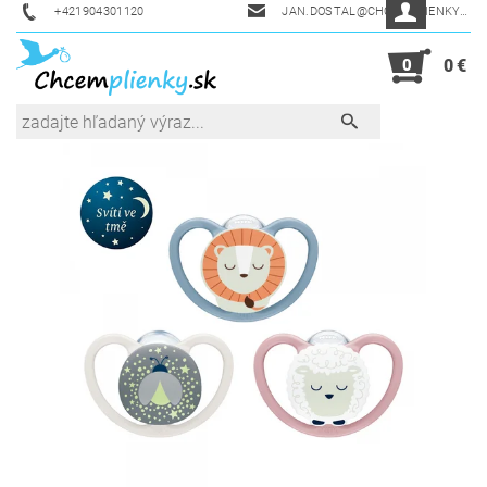
+421904301120
JAN.DOSTAL@CHCEMPLIENKY.SK
0
0 €