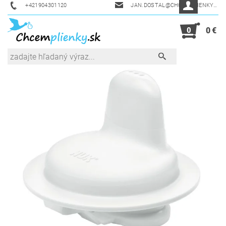
+421904301120
JAN.DOSTAL@CHCEMPLIENKY.SK
0
0 €