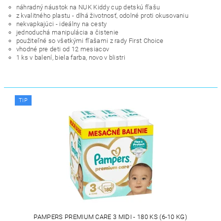
náhradný náustok na NUK Kiddy cup detskú fľašu
z kvalitného plastu - dlhá životnosť, odolné proti okusovaniu
nekvapkajúci - ideálny na cesty
jednoduchá manipulácia a čistenie
použiteľné so všetkými fľašami z rady First Choice
vhodné pre deti od 12 mesiacov
1 ks v balení, biela farba, novo v blistri
TIP
PAMPERS PREMIUM CARE 3 MIDI - 180 KS (6-10 KG)