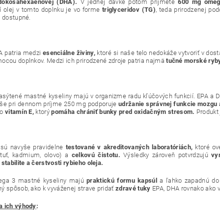
dokosahexaénovej (DHA).
V jednej dávke potom prijmete
600 mg omega
í olej v tomto doplnku je vo forme
triglyceridov (TG)
, teda prirodzenej po
y dostupné.
 patria medzi
esenciálne živiny,
ktoré si naše telo nedokáže vytvoriť v do
ocou doplnkov. Medzi ich prirodzené zdroje patria najmä
tučné morské ryby
asýtené mastné kyseliny majú v organizme radu kľúčových funkcií. EPA a D
še pri dennom príjme 250 mg podporuje
udržanie správnej funkcie mozgu 
 o
vitamín E,
ktorý
pomáha chrániť bunky pred oxidačným stresom.
Produkt 
sú navyše pravidelne
testované v akreditovaných laboratóriách,
ktoré ov
rtuť, kadmium, olovo) a
celkovú čistotu.
Výsledky zároveň potvrdzujú
vy
stabilite a čerstvosti rybieho oleja.
ega 3 mastné kyseliny majú
praktickú formu kapsúl
a ľahko zapadnú do
ý spôsob, ako k vyváženej strave pridať
zdravé tuky
EPA, DHA rovnako ako v
a ich výhody
: