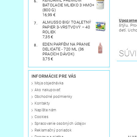
KENDAMIL PREMIUM
BATOĽACIE MLIEKO 3 HMO+
(800 G)
16,99 €
Upozorne
ALMUSSO BIG! TOALETNÝ
štýlu. Pr
PAPIER 3-VRSTVOVÝ – 40
detí. Uch
ROLIEK
7,35 €
EDEN PARFÉM NA PRANIE
DELICATE - 720 ML (36
SÚVI
PRACÍCH DÁVOK)
3,75 €
INFORMÁCIE PRE VÁS
Moja objednávka
Ako nakupovať
Obchodné podmienky
Kontakty
Napíšte nám
Cookies
Spracovanie osobných údajov
Reklamačný poriadok