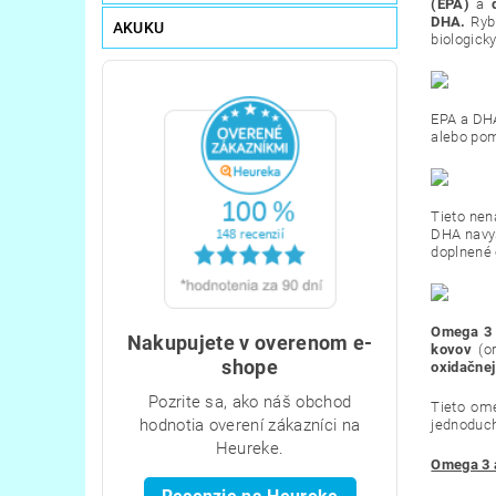
(EPA)
a
DHA.
Ryb
AKUKU
biologick
EPA a DHA
alebo pom
Tieto nen
DHA navy
doplnené
Omega 3
Nakupujete v overenom e-
kovov
(o
shope
oxidačnej 
Pozrite sa, ako náš obchod
Tieto om
hodnotia overení zákazníci na
jednoduch
Heureke.
Omega 3 