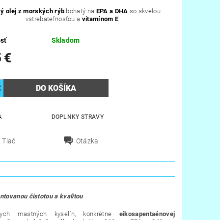
ý olej z morských rýb
bohatý na
EPA a DHA
so skvelou
vstrebateľnosťou a
vitamínom E
sť
Skladom
 €
A
DOPLNKY STRAVY
Tlač
Otázka
ntovanou čistotou a kvalitou
ch mastných kyselín, konkrétne
eikosapentaénovej