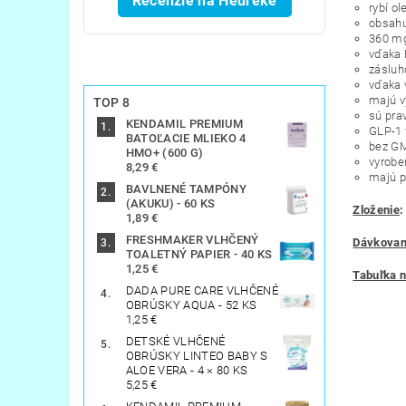
Recenzie na Heureke
rybí o
obsahu
360 mg
vďaka 
zásluh
vďaka 
majú v
TOP 8
sú pra
KENDAMIL PREMIUM
GLP-1 
BATOĽACIE MLIEKO 4
bez G
HMO+ (600 G)
vyrobe
8,29 €
majú p
BAVLNENÉ TAMPÓNY
(AKUKU) - 60 KS
Zloženie
1,89 €
FRESHMAKER VLHČENÝ
Dávkovan
TOALETNÝ PAPIER - 40 KS
1,25 €
Tabuľka n
DADA PURE CARE VLHČENÉ
OBRÚSKY AQUA - 52 KS
1,25 €
DETSKÉ VLHČENÉ
OBRÚSKY LINTEO BABY S
ALOE VERA - 4 × 80 KS
5,25 €