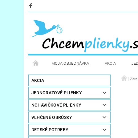
MOJA OBJEDNÁVKA
AKCIA
JE
KOZMETIKA
POTREBY PRE MAMIČKY
Zdra
D
AKCIA
JEDNORAZOVÉ PLIENKY
STERILIZÁTORY A OHRIEVAČE
DARČEKOVÉ PO
NOHAVIČKOVÉ PLIENKY
VLHČENÉ OBRÚSKY
DETSKÉ POTREBY