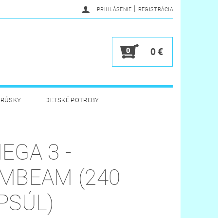
|
PRIHLÁSENIE
REGISTRÁCIA
0
0 €
BRÚSKY
DETSKÉ POTREBY
 HYGIENA
HRAČKY
EGA 3 -
Y
VERNOSTNÝ PROGRAM
MBEAM (240
PSÚL)