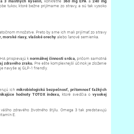
 3 mastných kyselín,
konkrétne
360 mg EPA
a
240 mg
dobe tukov, ktoré bežne prijímame zo stravy, a sú tak vysoko
statočnom množstve. Preto by sme ich mali prijímať zo stravy
, morské riasy, vlašské orechy
alebo ľanové semienka.
HA prispievajú k
normálnej činnosti srdca,
pričom samotná
aj zdravého zraku.
Pre ešte komplexnejší účinok je zloženie
je navyše aj GLP‑1 friendly.
erujú ich
mikrobiologickú bezpečnosť, prítomnosť ťažkých
nikajúce hodnoty TOTOX indexu,
ktoré svedčia o
vysokej
 vášho zdravého životného štýlu. Omega 3 tak predstavujú
itamín E.