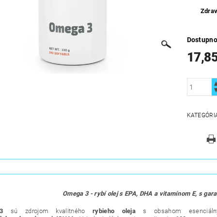
Zdrav
Dostupno
17,85
KATEGÓRI
Omega 3 - rybí olej s EPA, DHA a vitamínom E, s gara
3
sú zdrojom kvalitného
rybieho oleja
s obsahom esenciálny