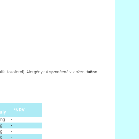
-alfa-tokoferol). Alergény sú vyznačené v zložení
tučne
.
*NRV
uly
 mg
-
mg
-
mg
-
mg
-