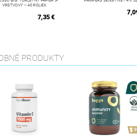
SSO BIG! TOALETNÝ PAPIER 3-
PAMPERS SENSITIVE - 4 X 5
VRSTVOVÝ – 40 ROLIEK
7,0
7,35 €
OBNÉ PRODUKTY