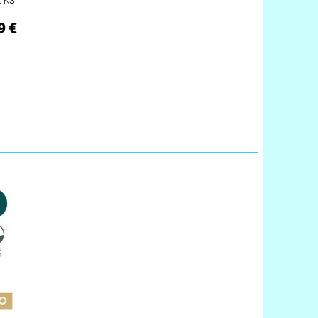
2 KS
9 €