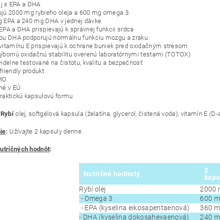
lej s EPA a DHA
jú 2000 mg rybieho oleja a 600 mg omega 3
 EPA a 240 mg DHA v jednej dávke
EPA a DHA prispievajú k správnej funkcii srdca
ou DHA podporujú normálnu funkciu mozgu a zraku
vitamínu E prispievajú k ochrane buniek pred oxidačným stresom
ýbornú oxidačnú stabilitu overenú laboratórnymi testami (TOTOX)
videlne testované na čistotu, kvalitu a bezpečnosť
friendly produkt
MO
né v EÚ
raktickú kapsulovú formu
:
Rybí
olej, softgélová kapsula (želatína, glycerol, čistená voda), vitamín E (D
ie
:
Užívajte 2 kapsuly denne.
utričných hodnôt
:
2
Nutričné hodnoty
kaps
Rybí olej
2000
- Omega 3
600 
- EPA (kyselina eikosapentaenová)
360 
- DHA (kyselina dokosahexaenová)
240 