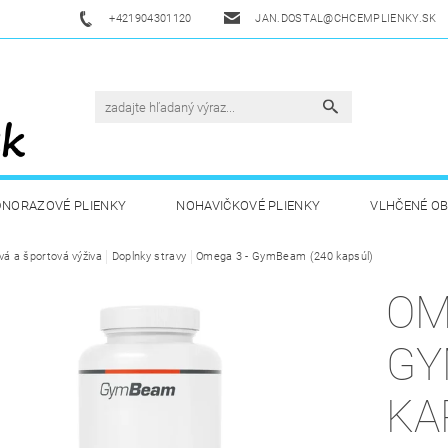
+421904301120
JAN.DOSTAL@CHCEMPLIENKY.SK
DNORAZOVÉ PLIENKY
NOHAVIČKOVÉ PLIENKY
VLHČENÉ O
vá a športová výživa
ETSKÁ VÝŽIVA
Doplnky stravy
ZDRAVÁ A ŠPORTOVÁ VÝŽIVA
Omega 3 - GymBeam (240 kapsúl)
DROGÉRIA A
OM
UKAZY
AKUKU
OBCHODNÉ PODMIENKY
KONTAKT
GY
KA