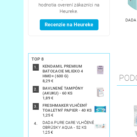
hodnotia overení zákazníci na
Heureke.
DADA 
Recenzie na Heureke
TOP 8
KENDAMIL PREMIUM
BATOĽACIE MLIEKO 4
POD
HMO+ (600 G)
8,29 €
BAVLNENÉ TAMPÓNY
(AKUKU) - 60 KS
1,89 €
FRESHMAKER VLHČENÝ
TOALETNÝ PAPIER - 40 KS
1,25 €
DADA PURE CARE VLHČENÉ
OBRÚSKY AQUA - 52 KS
1,25 €