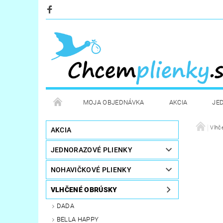
MOJA OBJEDNÁVKA
AKCIA
JE
KOZMETIKA
POTREBY PRE MAMIČKY
Vlhč
D
AKCIA
JEDNORAZOVÉ PLIENKY
STERILIZÁTORY A OHRIEVAČE
DARČEKOVÉ PO
NOHAVIČKOVÉ PLIENKY
VLHČENÉ OBRÚSKY
DADA
BELLA HAPPY