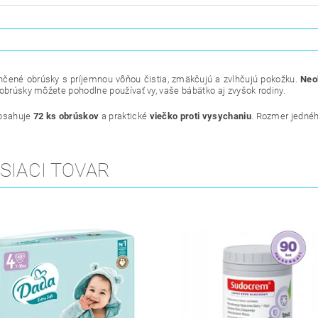
hčené obrúsky s príjemnou vôňou čistia, zmäkčujú a zvlhčujú pokožku.
Neo
 obrúsky môžete pohodlne používať vy, vaše bábätko aj zvyšok rodiny.
obsahuje
72 ks obrúskov
a praktické
viečko proti vysychaniu
. Rozmer jedné
SIACI TOVAR