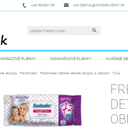
+421904301120
JAN.DOSTAL@CHCEMPLIENKY.SK
DNORAZOVÉ PLIENKY
NOHAVIČKOVÉ PLIENKY
VLHČENÉ O
ené obrúsky
ETSKÁ VÝŽIVA
Freshmaker
ZDRAVÁ A ŠPORTOVÁ VÝŽIVA
Freshmaker detské vlhčené obrúsky s viečkom - 72 ks
DROGÉRIA A
FR
UKAZY
AKUKU
OBCHODNÉ PODMIENKY
KONTAKT
DE
OB