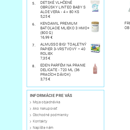
DETSKÉ VLHČENÉ
OBRÚSKY LINTEO BABY S
ALOE VERA - 4 × 80 KS
5,25 €
FR
KENDAMIL PREMIUM
OB
BATOĽACIE MLIEKO 3 HMO+
(800 G)
16,99 €
ALMUSSO BIG! TOALETNÝ
PAPIER 3-VRSTVOVÝ – 40
ROLIEK
7,35 €
EDEN PARFÉM NA PRANIE
DELICATE - 720 ML (36
PRACÍCH DÁVOK)
3,75 €
INFORMÁCIE PRE VÁS
Moja objednávka
Ako nakupovať
Obchodné podmienky
Kontakty
Napíšte nám