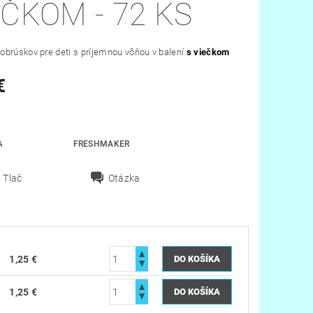
EČKOM - 72 KS
obrúskov pre deti s príjemnou vôňou v balení
s viečkom
€
A
FRESHMAKER
Tlač
Otázka
1,25 €
1,25 €