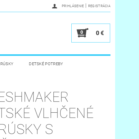
|
PRIHLÁSENIE
REGISTRÁCIA
0
0 €
BRÚSKY
DETSKÉ POTREBY
 HYGIENA
HRAČKY
ESHMAKER
Y
VERNOSTNÝ PROGRAM
TSKÉ VLHČENÉ
RÚSKY S