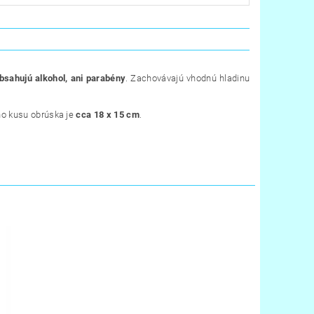
bsahujú alkohol, ani parabény
. Zachovávajú vhodnú hladinu
ho kusu obrúska je
cca 18 x 15 cm
.