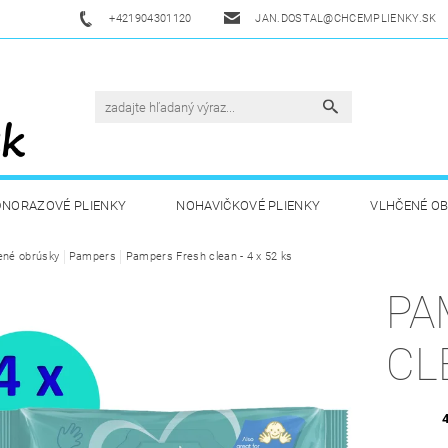
+421904301120
JAN.DOSTAL@CHCEMPLIENKY.SK
DNORAZOVÉ PLIENKY
NOHAVIČKOVÉ PLIENKY
VLHČENÉ O
ené obrúsky
ETSKÁ VÝŽIVA
Pampers
Pampers Fresh clean - 4 x 52 ks
ZDRAVÁ A ŠPORTOVÁ VÝŽIVA
DROGÉRIA A
PA
UKAZY
AKUKU
OBCHODNÉ PODMIENKY
KONTAKT
CL