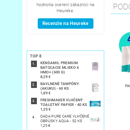
POD
hodnotia overení zákazníci na
Heureke.
Recenzie na Heureke
TOP 8
KENDAMIL PREMIUM
BATOĽACIE MLIEKO 4
HMO+ (600 G)
8,29 €
BAVLNENÉ TAMPÓNY
PA
(AKUKU) - 60 KS
1,89 €
FRESHMAKER VLHČENÝ
TOALETNÝ PAPIER - 40 KS
1,25 €
DADA PURE CARE VLHČENÉ
OBRÚSKY AQUA - 52 KS
1,25 €