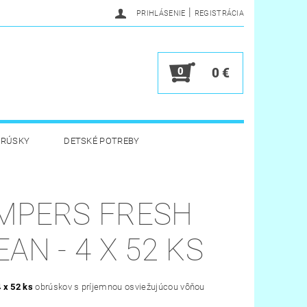
|
PRIHLÁSENIE
REGISTRÁCIA
0
0 €
BRÚSKY
DETSKÉ POTREBY
 HYGIENA
HRAČKY
MPERS FRESH
Y
VERNOSTNÝ PROGRAM
EAN - 4 X 52 KS
4 x 52 ks
obrúskov s príjemnou osviežujúcou vôňou