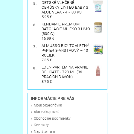
DETSKÉ VLHČENÉ
OBRÚSKY LINTEO BABY S
ALOE VERA - 4 × 80 KS
5,25 €
KENDAMIL PREMIUM
BATOĽACIE MLIEKO 3 HMO+
(800 G)
16,99 €
ALMUSSO BIG! TOALETNÝ
PAPIER 3-VRSTVOVÝ – 40
ROLIEK
7,35 €
EDEN PARFÉM NA PRANIE
DELICATE - 720 ML (36
PRACÍCH DÁVOK)
3,75 €
INFORMÁCIE PRE VÁS
Moja objednávka
Ako nakupovať
Obchodné podmienky
Kontakty
Napíšte nám