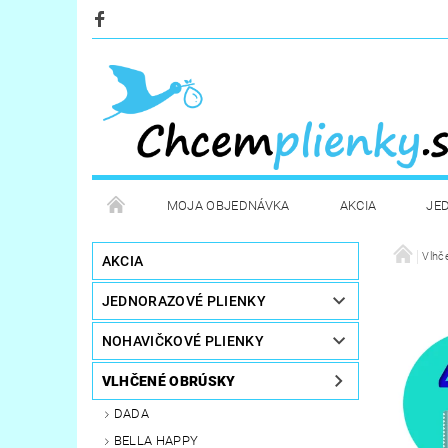
MOJA OBJEDNÁVKA
AKCIA
JE
KOZMETIKA
POTREBY PRE MAMIČKY
Vlhč
D
AKCIA
JEDNORAZOVÉ PLIENKY
STERILIZÁTORY A OHRIEVAČE
DARČEKOVÉ PO
NOHAVIČKOVÉ PLIENKY
VLHČENÉ OBRÚSKY
DADA
BELLA HAPPY