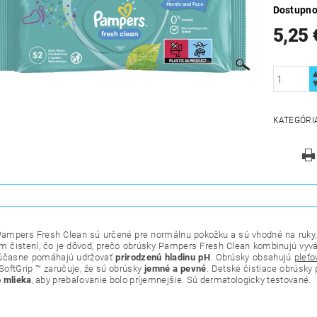
Dostupno
5,25 
KATEGÓRI
ampers Fresh Clean sú určené pre normálnu pokožku a sú vhodné na ruky, tvá
m čistení, čo je dôvod, prečo obrúsky Pampers Fresh Clean kombinujú vyvá
 súčasne pomáhajú udržovať
prirodzenú hladinu pH
. Obrúsky obsahujú
pleťo
 SoftGrip ™ zaručuje, že sú obrúsky
jemné a pevné
. Detské čistiace obrúsky
 mlieka
, aby prebaľovanie bolo príjemnejšie. Sú dermatologicky testované.