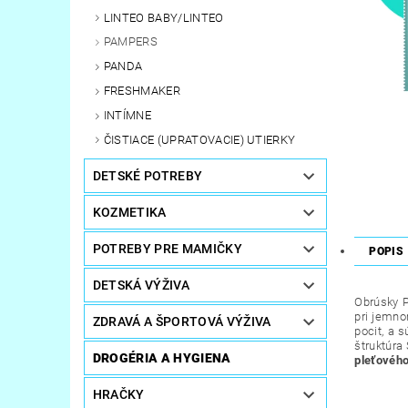
LINTEO BABY/LINTEO
PAMPERS
PANDA
FRESHMAKER
INTÍMNE
ČISTIACE (UPRATOVACIE) UTIERKY
DETSKÉ POTREBY
KOZMETIKA
POTREBY PRE MAMIČKY
POPIS
DETSKÁ VÝŽIVA
Obrúsky P
pri jemno
ZDRAVÁ A ŠPORTOVÁ VÝŽIVA
pocit, a
štruktúra
DROGÉRIA A HYGIENA
pleťového
HRAČKY