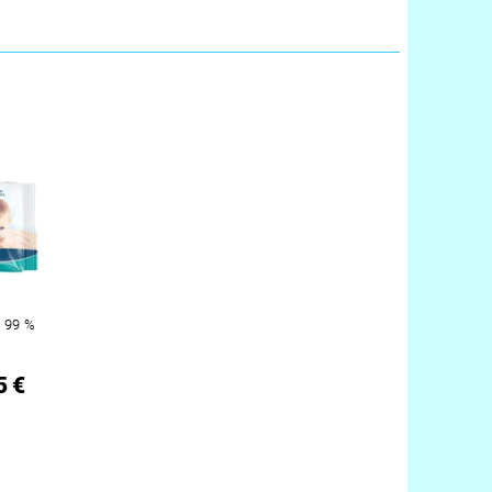
 99 %
5 €