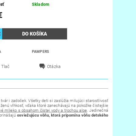
sť
Skladom
€
A
PAMPERS
Tlač
Otázka
r i zadoček. Všetky deti si zaslúžia milujúci starostlivosť
ženú vlhkosť, vďaka ktoré zanechávajú na pokožke čistejšie
vé mlieko s obsahom čistej vody a trochou aloe
. Jedinečná
 prinášajú
osviežujúcu vôňu, ktorá pripomína vôňu detského