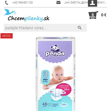
+421904301120
JAN.DOSTAL@CHCEMPLIENKY.SK
0
0 €
AKCIA