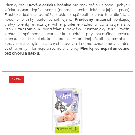
Plienky majú
nové elastické bočnice
pre maximálnu slobodu pohybu,
vďaka ktorým lepšie padnú (nahradili neelastické spájajúce prvky).
Elastické bočnice pomôžu lepšie prispôsobiť plienku telu dieťaťa a
nosenie plienky bude pohodlnejšie.
Priedušný materiál
vonkajšej
vrstvy plienky umožňuje voľné prúdenie vzduchu, čo znižuje riziko
vzniku zaparenín a podráždenia pokožky. Anatomický tvar umožní
lepšie prispôsobenie tvaru tela. Suché zipsy optimálne upevnia
plienku na tele dieťaťa - grafika v prednej časti napomáha k
správnemu uchyteniu suchých zipsov a farebné označenie v prednej
časti plienky informuje o rozmere plienky.
Plienky sú neparfumované,
bez chlóru a latexu.
AKCIA