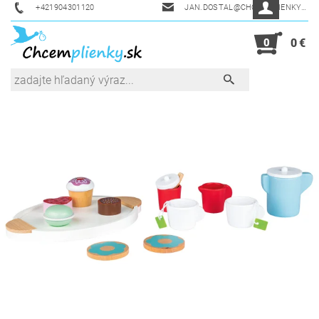
+421904301120
JAN.DOSTAL@CHCEMPLIENKY.SK
0
0 €