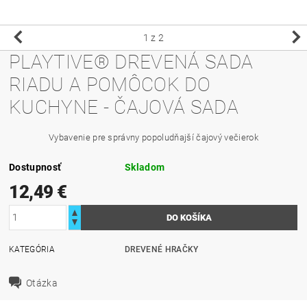
1
z 2
PLAYTIVE® DREVENÁ SADA
RIADU A POMÔCOK DO
KUCHYNE - ČAJOVÁ SADA
Vybavenie pre správny popoludňajší čajový večierok
Dostupnosť
Skladom
12,49 €
KATEGÓRIA
DREVENÉ HRAČKY
Otázka