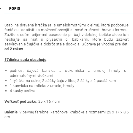
POPIS
Stabilná drevená hračka (aj s umelohmotnými dielmi), ktorá podporuje
fantáziu, kreativitu a možnosť osvojiť si nové zručnosti hravou formou.
Zažite s deťmi príjemné posedenie pri čaji v detskej izbičke alebo ich
nechajte sa hrať s plyšákmi či bábikami, ktoré budú zažívať
servírovanie čajíčka a dobrôt stále dookola. Súprava je vhodná pre deti
od 2 rokov
.
17dielna sada obsahuje
:
podnos, čajová kanvica a cukornička z umelej hmoty s
odnímateľnými viečkami
1 lyžička na cukor, 2 sáčky čaju z filcu, 2 šálky s 2 podšálkami
1 kanvička na mlieko z umelej hmoty
4 kúsky pečiva
Veľkosť podtácku
: 25 x 16,7 cm
Balenie
: v pevnej farebnej kartónovej krabičke s rozmermi 25 x 17 x 8,5
cm