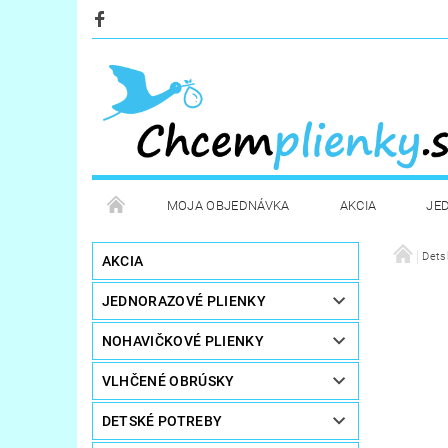
MOJA OBJEDNÁVKA
AKCIA
JE
KOZMETIKA
POTREBY PRE MAMIČKY
Dets
D
AKCIA
JEDNORAZOVÉ PLIENKY
STERILIZÁTORY A OHRIEVAČE
DARČEKOVÉ PO
NOHAVIČKOVÉ PLIENKY
VLHČENÉ OBRÚSKY
DETSKÉ POTREBY