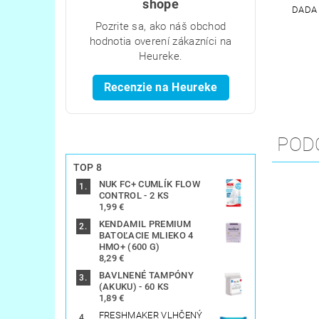
shope
DADA 
Pozrite sa, ako náš obchod
hodnotia overení zákazníci na
Heureke.
Recenzie na Heureke
POD
TOP 8
NUK FC+ CUMLÍK FLOW
CONTROL - 2 KS
1,99 €
KENDAMIL PREMIUM
BATOĽACIE MLIEKO 4
HMO+ (600 G)
8,29 €
BAVLNENÉ TAMPÓNY
(AKUKU) - 60 KS
1,89 €
FRESHMAKER VLHČENÝ