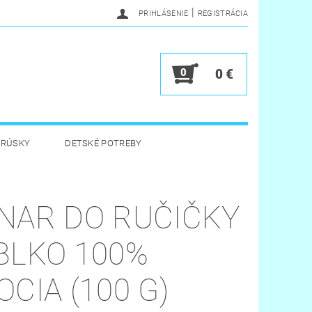
|
PRIHLÁSENIE
REGISTRÁCIA
0
0 €
BRÚSKY
DETSKÉ POTREBY
 HYGIENA
HRAČKY
NAR DO RUČIČKY
Y
VERNOSTNÝ PROGRAM
BLKO 100%
OCIA (100 G)