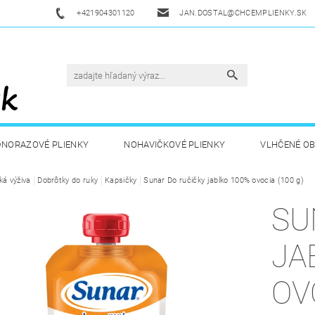
+421904301120
JAN.DOSTAL@CHCEMPLIENKY.SK
DNORAZOVÉ PLIENKY
NOHAVIČKOVÉ PLIENKY
VLHČENÉ O
ká výživa
ETSKÁ VÝŽIVA
Dobrôtky do ruky
ZDRAVÁ A ŠPORTOVÁ VÝŽIVA
Kapsičky
Sunar Do ručičky jablko 100% ovocia (100 g)
DROGÉRIA A
SU
UKAZY
AKUKU
OBCHODNÉ PODMIENKY
KONTAKT
JA
OV