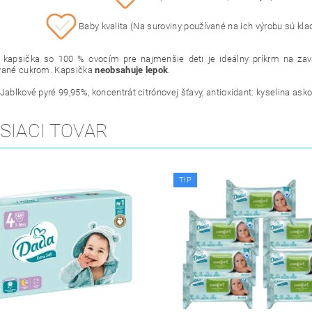
Baby kvalita (Na suroviny používané na ich výrobu sú klad
kapsička so 100 % ovocím pre najmenšie deti je ideálny príkrm na zavá
vané cukrom. Kapsička
neobsahuje lepok
.
Jablkové pyré 99,95%, koncentrát citrónovej šťavy, antioxidant: kyselina ask
SIACI TOVAR
TIP