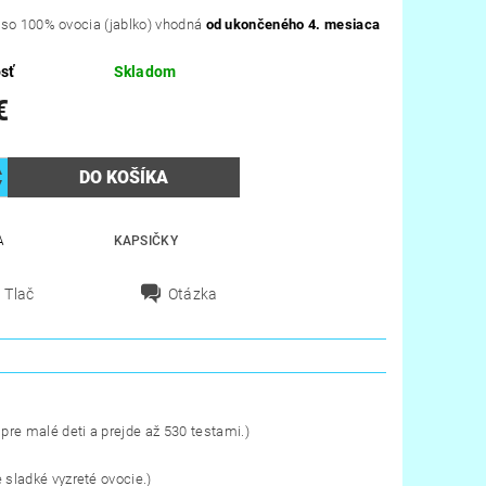
so 100% ovocia (jablko) vhodná
od ukončeného 4. mesiaca
sť
Skladom
€
A
KAPSIČKY
Tlač
Otázka
re malé deti a prejde až 530 testami.)
 sladké vyzreté ovocie.)