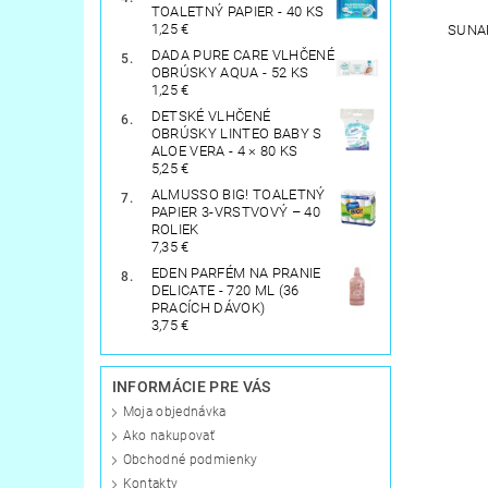
TOALETNÝ PAPIER - 40 KS
1,25 €
SUNA
DADA PURE CARE VLHČENÉ
OBRÚSKY AQUA - 52 KS
1,25 €
DETSKÉ VLHČENÉ
OBRÚSKY LINTEO BABY S
ALOE VERA - 4 × 80 KS
5,25 €
ALMUSSO BIG! TOALETNÝ
PAPIER 3-VRSTVOVÝ – 40
ROLIEK
7,35 €
EDEN PARFÉM NA PRANIE
DELICATE - 720 ML (36
PRACÍCH DÁVOK)
3,75 €
INFORMÁCIE PRE VÁS
Moja objednávka
Ako nakupovať
Obchodné podmienky
Kontakty