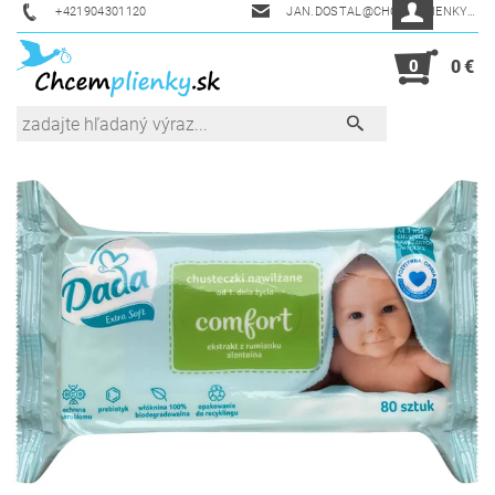
+421904301120
JAN.DOSTAL@CHCEMPLIENKY.SK
0
0 €