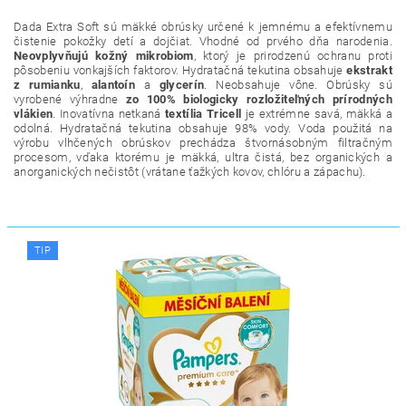
Dada Extra Soft sú mäkké obrúsky určené k jemnému a efektívnemu
čistenie pokožky detí a dojčiat. Vhodné od prvého dňa narodenia.
Neovplyvňujú kožný mikrobiom
, ktorý je prirodzenú ochranu proti
pôsobeniu vonkajších faktorov. Hydratačná tekutina obsahuje
ekstrakt
z
rumianku
,
alantoín
a
glycerín
. Neobsahuje vône. Obrúsky sú
vyrobené výhradne
zo 100% biologicky rozložiteľných prírodných
vlákien
. Inovatívna netkaná
textília Tricell
je extrémne savá, mäkká a
odolná. Hydratačná tekutina obsahuje 98% vody. Voda použitá na
výrobu vlhčených obrúskov prechádza štvornásobným filtračným
procesom, vďaka ktorému je mäkká, ultra čistá, bez organických a
anorganických nečistôt (vrátane ťažkých kovov, chlóru a zápachu).
TIP