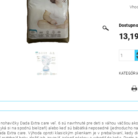
Vhod
Dostupno
13,19
KATEGÓRI
 nohavičky Dada Extra care veľ. 6 sú navrhnuté pre deti s váhou väčšou ako 
vyká si na spodnú bielizeň) alebo keď sú bábätká neposedné (jednoducho na
ada Extra care. Výhoda oproti klasickým plienkam je v prebaľovaní, kedy 
í roztrhnúť boky, zložiť ich, zavinúť, zalepiť páskou a vyhodiť do koša. Pan