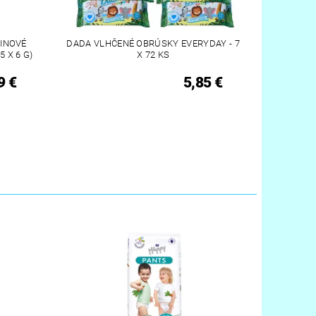
NINOVÉ
DADA VLHČENÉ OBRÚSKY EVERYDAY - 7
 X 6 G)
X 72 KS
9 €
5,85 €