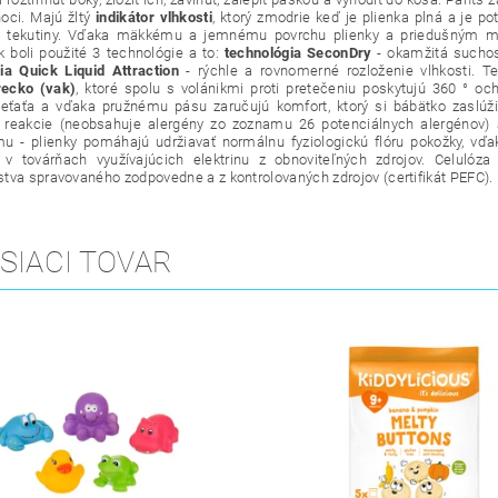
noci. Majú žltý
indikátor vlhkosti
, ktorý zmodrie keď je plienka plná a je p
a tekutiny. Vďaka mäkkému a jemnému povrchu plienky a priedušným mat
k boli použité 3 technológie a to:
technológia SeconDry
- okamžitá sucho
ia Quick Liquid Attraction
- rýchle a rovnomerné rozloženie vlhkosti.
Te
recko (vak)
, ktoré spolu s volánikmi proti pretečeniu poskytujú 360 ° oc
eťaťa a vďaka pružnému pásu zaručujú komfort, ktorý si bábätko zaslúži
j reakcie (neobsahuje alergény zo zoznamu 26 potenciálnych alergénov) 
u - plienky pomáhajú udržiavať normálnu fyziologickú flóru pokožky, vďa
 v továrňach využívajúcich elektrinu z obnoviteľných zdrojov. Celulóz
tva spravovaného zodpovedne a z kontrolovaných zdrojov (certifikát PEFC).
SIACI TOVAR