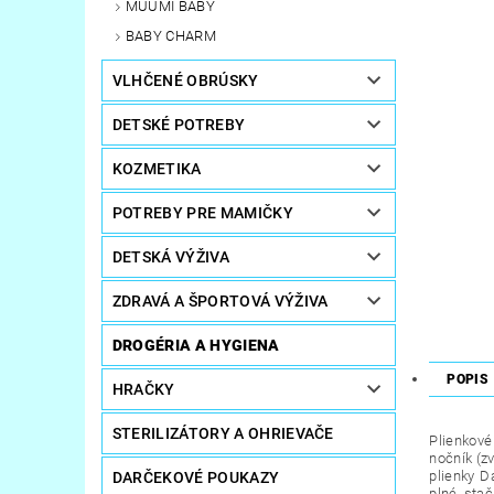
MUUMI BABY
BABY CHARM
VLHČENÉ OBRÚSKY
DETSKÉ POTREBY
KOZMETIKA
POTREBY PRE MAMIČKY
DETSKÁ VÝŽIVA
ZDRAVÁ A ŠPORTOVÁ VÝŽIVA
DROGÉRIA A HYGIENA
POPIS
HRAČKY
STERILIZÁTORY A OHRIEVAČE
Plienkové
nočník (z
plienky D
DARČEKOVÉ POUKAZY
plné, stač