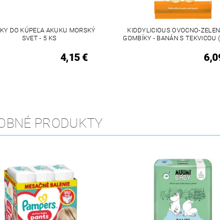
KY DO KÚPEĽA AKUKU MORSKÝ
KIDDYLICIOUS OVOCNO-ZELE
SVET - 5 KS
GOMBÍKY - BANÁN S TEKVICOU (5
4,15 €
6,0
OBNÉ PRODUKTY