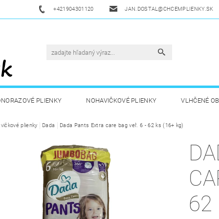
+421904301120
JAN.DOSTAL@CHCEMPLIENKY.SK
DNORAZOVÉ PLIENKY
NOHAVIČKOVÉ PLIENKY
VLHČENÉ O
vičkové plienky
ETSKÁ VÝŽIVA
Dada
Dada Pants Extra care bag veľ. 6 - 62 ks (16+ kg)
ZDRAVÁ A ŠPORTOVÁ VÝŽIVA
DROGÉRIA A
DA
UKAZY
AKUKU
OBCHODNÉ PODMIENKY
KONTAKT
CA
62