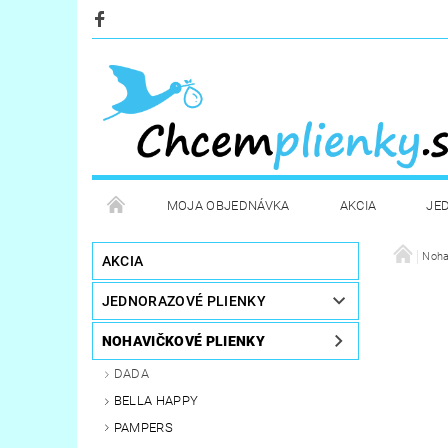
MOJA OBJEDNÁVKA
AKCIA
JE
KOZMETIKA
POTREBY PRE MAMIČKY
Noha
D
AKCIA
JEDNORAZOVÉ PLIENKY
STERILIZÁTORY A OHRIEVAČE
DARČEKOVÉ PO
NOHAVIČKOVÉ PLIENKY
DADA
BELLA HAPPY
PAMPERS