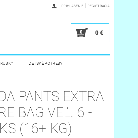
|
PRIHLÁSENIE
REGISTRÁCIA
0
0 €
BRÚSKY
DETSKÉ POTREBY
 HYGIENA
HRAČKY
DA PANTS EXTRA
Y
VERNOSTNÝ PROGRAM
RE BAG VEĽ. 6 -
 KS (16+ KG)