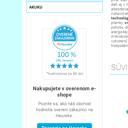
deň aj v 
AKUKU
absorpci
nohavičie
technológ
plienky
v
pohybu di
alergicke
mikrobióm
vytvorený
hospodárs
SÚVI
Nakupujete v overenom e-
shope
Pozrite sa, ako náš obchod
hodnotia overení zákazníci na
Heureke.