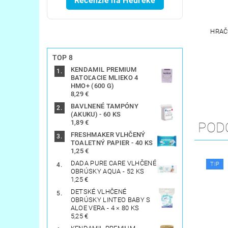
Recenzie na Heureke
HRAČ
TOP 8
KENDAMIL PREMIUM
BATOĽACIE MLIEKO 4
HMO+ (600 G)
8,29 €
BAVLNENÉ TAMPÓNY
(AKUKU) - 60 KS
1,89 €
POD
FRESHMAKER VLHČENÝ
TOALETNÝ PAPIER - 40 KS
1,25 €
DADA PURE CARE VLHČENÉ
TIP
OBRÚSKY AQUA - 52 KS
1,25 €
DETSKÉ VLHČENÉ
OBRÚSKY LINTEO BABY S
ALOE VERA - 4 × 80 KS
5,25 €