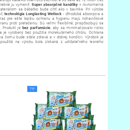
otrebné ju vymeniť.
Super absorpčné kanáliky
= rovnomerná
eriálom sa bábätko bude cítiť ako v bavlnke. Pri výrobe
sť,
technológia Longlasting Wetlock
- dlhodobá absorpcia a
raz pre ešte lepšiu ochranu a hygienu majú nohavičkové
hranu proti pretečeniu.
Sú veľmi flexibilné, prispôsobujú sa
. Produkt je
bez parfumácie
, aby sa minimalizovalo riziko
a je vyrobený bez použitia molekulárneho chlóru. Ochrana
ka čomu bude stále zdravá a v dobrej kondícii. Výrobok je
a použitá na výrobu bola získaná z udržateľného lesného
TIP