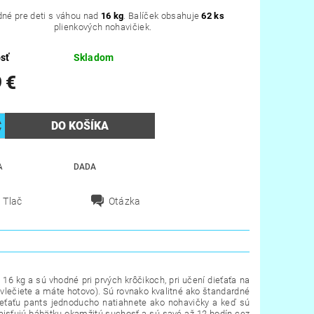
né pre deti s váhou nad
16 kg
. Balíček obsahuje
62 ks
plienkových nohavičiek.
sť
Skladom
 €
A
DADA
Tlač
Otázka
16 kg a sú vhodné pri prvých krôčikoch, pri učení dieťaťa na
vlečiete a máte hotovo). Sú rovnako kvalitné ako štandardné
dieťaťu pants jednoducho natiahnete ako nohavičky a keď sú
ts zaisťujú bábätku okamžitú suchosť a sú savé až 12 hodín cez