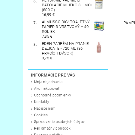
KENDAMIL PREMIUM
BATOĽACIE MLIEKO 3 HMO+
(800 G)
16,99 €
ALMUSSO BIG! TOALETNÝ
PAMPE
PAPIER 3-VRSTVOVÝ – 40
ROLIEK
7,35 €
EDEN PARFÉM NA PRANIE
DELICATE - 720 ML (36
PRACÍCH DÁVOK)
3,75 €
INFORMÁCIE PRE VÁS
Moja objednávka
Ako nakupovať
Obchodné podmienky
Kontakty
Napíšte nám
Cookies
Spracovanie osobných údajov
Reklamačný poriadok