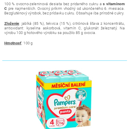
100 %
ovocno-zeleninová
desiata bez pridaného cukru a
s vitamínom
C
pre najmenších. Ovocný príkrm vhodný od ukončeného 6. mesiaca.
Bezgluténový výrobok, bez prídavku cukru. Obsahuje iba prírodné cukry.
Zloženie
:
jablká (85 %), tekvica (15 %), citrónová šťava z koncentrátu,
antioxidant: kyselina askorbová, vitamín C, glukonát železnatý
.
Na
výrobu 100 g hotového výrobku sa použilo 85 g ovocia.
Hmotnosť
: 100 g