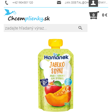
+421904301120
JAN.DOSTAL@CHCEMPLIENKY.SK
0
0 €