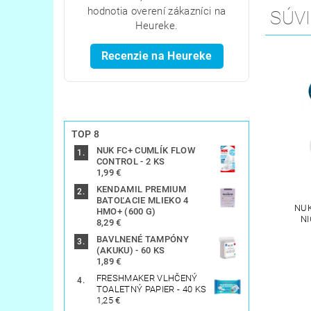
hodnotia overení zákazníci na
SÚVI
Heureke.
Recenzie na Heureke
TOP 8
NUK FC+ CUMLÍK FLOW
CONTROL - 2 KS
1,99 €
KENDAMIL PREMIUM
BATOĽACIE MLIEKO 4
NUK
HMO+ (600 G)
NI
8,29 €
BAVLNENÉ TAMPÓNY
(AKUKU) - 60 KS
1,89 €
FRESHMAKER VLHČENÝ
TOALETNÝ PAPIER - 40 KS
1,25 €