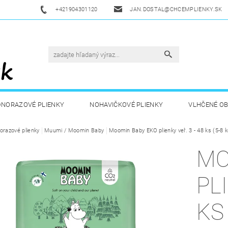
+421904301120
JAN.DOSTAL@CHCEMPLIENKY.SK
DNORAZOVÉ PLIENKY
NOHAVIČKOVÉ PLIENKY
VLHČENÉ O
orazové plienky
ETSKÁ VÝŽIVA
Muumi / Moomin Baby
ZDRAVÁ A ŠPORTOVÁ VÝŽIVA
Moomin Baby EKO plienky veľ. 3 - 48 ks (5-8 k
DROGÉRIA A
MO
UKAZY
AKUKU
OBCHODNÉ PODMIENKY
KONTAKT
PLI
KS 