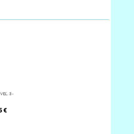
EĽ. 3 -
5 €