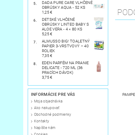
DADA PURE CARE VLHČENÉ
OBRÚSKY AQUA - 52 KS
POD
1,25 €
DETSKÉ VLHČENÉ
OBRÚSKY LINTEO BABY S
ALOE VERA - 4 × 80 KS
5,25 €
ALMUSSO BIG! TOALETNÝ
PAPIER 3-VRSTVOVÝ – 40
ROLIEK
7,35 €
EDEN PARFÉM NA PRANIE
DELICATE - 720 ML (36
PRACÍCH DÁVOK)
3,75 €
INFORMÁCIE PRE VÁS
PAMPE
Moja objednávka
Ako nakupovať
Obchodné podmienky
Kontakty
Napíšte nám
Cookies