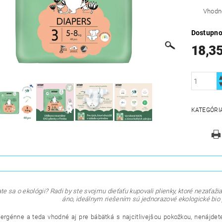
Vhodn
Dostupno
18,35
KATEGÓRI
e sa o ekológii? Radi by ste svojmu dieťaťu kupovali plienky, ktoré nezaťažia
áno, ideálnym riešením sú jednorazové ekologické bio
ergénne a teda vhodné aj pre bábätká s najcitlivejšou pokožkou, nenájdet