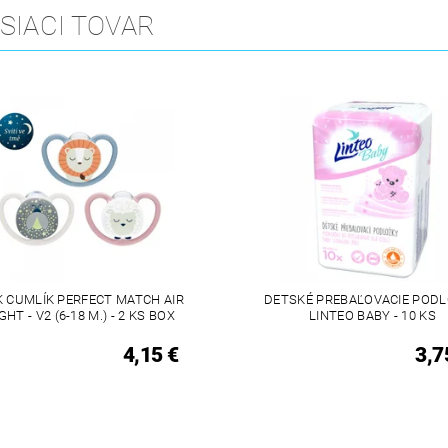
SIACI TOVAR
 CUMLÍK PERFECT MATCH AIR
DETSKÉ PREBAĽOVACIE POD
GHT - V2 (6-18 M.) - 2 KS BOX
LINTEO BABY - 10 KS
4,15 €
3,7