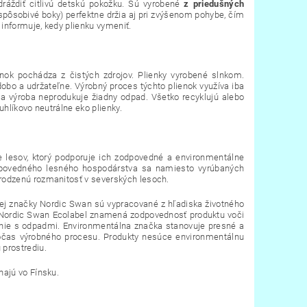
 dráždiť citlivú detskú pokožku. Sú vyrobené
z priedušných
spôsobivé boky) perfektne držia aj pri zvýšenom pohybe, čím
s informuje, kedy plienku vymeniť.
nok pochádza z čistých zdrojov. Plienky vyrobené slnkom.
dobo a udržateľne. Výrobný proces týchto plienok využíva iba
o a výroba neprodukuje žiadny odpad. Všetko recyklujú alebo
uhlíkovo neutrálne eko plienky.
e lesov, ktorý podporuje ich zodpovedné a environmentálne
dpovedného lesného hospodárstva sa namiesto vyrúbaných
rodzenú rozmanitosť v severských lesoch.
nej značky Nordic Swan sú vypracované z hľadiska životného
ka Nordic Swan Ecolabel znamená zodpovednosť produktu voči
danie s odpadmi. Environmentálna značka stanovuje presné a
 počas výrobného procesu. Produkty nesúce environmentálnu
prostrediu.
hajú vo Fínsku.