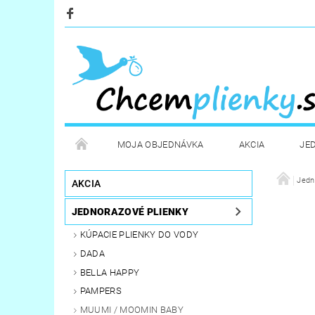
MOJA OBJEDNÁVKA
AKCIA
JE
KOZMETIKA
POTREBY PRE MAMIČKY
Jedn
D
AKCIA
JEDNORAZOVÉ PLIENKY
STERILIZÁTORY A OHRIEVAČE
DARČEKOVÉ PO
KÚPACIE PLIENKY DO VODY
DADA
BELLA HAPPY
PAMPERS
MUUMI / MOOMIN BABY