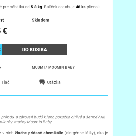
é pre bábätká od
5-8 kg
. Balíček obsahuje
48 ks
plienok.
sť
Skladem
 €
A
MUUMI / MOOMIN BABY
Tlač
Otázka
 prírodu, a zároveň budú k jeho pokožke citlivé a šetrné? Ak
 plienky značky Moomin Baby.
e v nich
žiadne pridané chemikálie
(alergénne látky), ako je