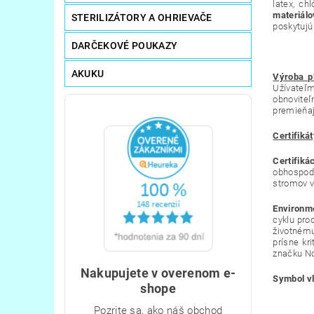
latex, ch
materiálo
STERILIZÁTORY A OHRIEVAČE
poskytujú
DARČEKOVÉ POUKAZY
AKUKU
Výroba p
Užívateľm
obnoviteľ
premieňajú
Certifiká
Certifiká
obhospod
stromov v
Environm
cyklu pro
životnému
prísne kr
značku No
Nakupujete v overenom e-
Symbol vl
shope
Pozrite sa, ako náš obchod