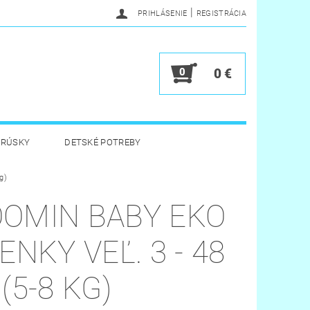
|
PRIHLÁSENIE
REGISTRÁCIA
0
0 €
BRÚSKY
DETSKÉ POTREBY
g)
 HYGIENA
HRAČKY
OMIN BABY EKO
Y
VERNOSTNÝ PROGRAM
ENKY VEĽ. 3 - 48
(5-8 KG)