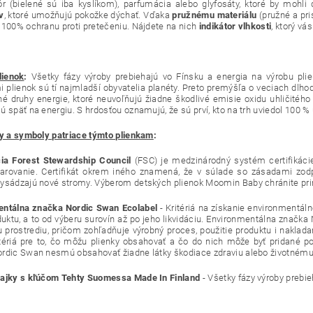
lór (bielené sú iba kyslíkom), parfumácia alebo glyfosáty, ktoré by mohli
v
, ktoré umožňujú pokožke dýchať. Vďaka
pružnému materiálu
(pružné a pri
 100% ochranu proti pretečeniu. Nájdete na nich
indikátor vlhkosti
, ktorý vá
lienok
:
Všetky fázy výroby prebiehajú vo Fínsku a energia na výrobu plie
i plienok sú tí najmladší obyvatelia planéty. Preto premýšľa o veciach dlho
né druhy energie, ktoré neuvoľňujú žiadne škodlivé emisie oxidu uhličitéh
 späť na energiu. S hrdosťou oznamujú, že sú prví, kto na trh uviedol 100 % 
ty a symboly patriace týmto plienkam
:
cia Forest Stewardship Council
(FSC) je medzinárodný systém certifikáci
arovanie. Certifikát okrem iného znamená, že v súlade so zásadami zo
ysádzajú nové stromy. Výberom detských plienok Moomin Baby chránite pri
entálna značka Nordic Swan Ecolabel
- Kritériá na získanie environmentál
duktu, a to od výberu surovín až po jeho likvidáciu. Environmentálna znač
 prostrediu, pričom zohľadňuje výrobný proces, použitie produktu i nakla
itériá pre to, čo môžu plienky obsahovať a čo do nich môže byť pridané
rdic Swan nesmú obsahovať žiadne látky škodiace zdraviu alebo životnému 
ajky s kľúčom Tehty Suomessa Made In Finland
- Všetky fázy výroby prebie