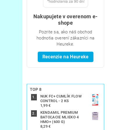
Nakupujete v overenom e-
shope
Pozrite sa, ako náš obchod
hodnotia overení zákazníci na
Heureke.
Recenzie na Heureke
TOP 8
NUK FC+ CUMLÍK FLOW
CONTROL - 2 KS
1,99 €
KENDAMIL PREMIUM
BATOĽACIE MLIEKO 4
HMO+ (600 G)
8,29 €