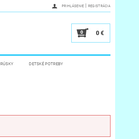
|
PRIHLÁSENIE
REGISTRÁCIA
0
0 €
BRÚSKY
DETSKÉ POTREBY
 HYGIENA
HRAČKY
Y
VERNOSTNÝ PROGRAM