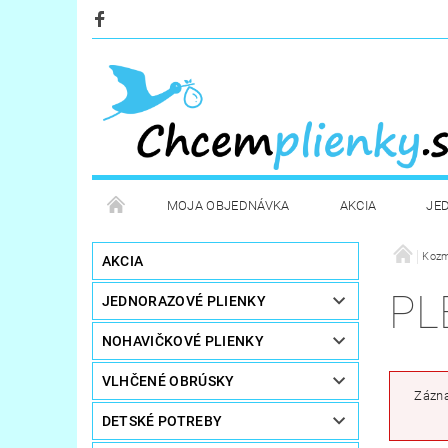
MOJA OBJEDNÁVKA
AKCIA
JE
KOZMETIKA
POTREBY PRE MAMIČKY
Kozm
D
AKCIA
PL
JEDNORAZOVÉ PLIENKY
STERILIZÁTORY A OHRIEVAČE
DARČEKOVÉ PO
NOHAVIČKOVÉ PLIENKY
VLHČENÉ OBRÚSKY
Zázna
DETSKÉ POTREBY