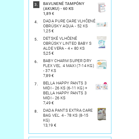
BAVLNENÉ TAMPÓNY
(AKUKU) - 60 KS
1,89 €
DADA PURE CARE VLHČENÉ
OBRÚSKY AQUA - 52 KS
1,25 €
DETSKÉ VLHČENÉ
OBRÚSKY LINTEO BABY S
ALOE VERA - 4 × 80 KS
5,25 €
BABY CHARM SUPER DRY
FLEX VEĽ. 4 MAXI (7-14 KG)
- 37 KS
7,89 €
BELLA HAPPY PANTS 3
MIDI - 26 KS (6-11 KG) +
BELLA HAPPY PANTS 3
MIDI - 26 KS
7,49 €
DADA PANTS EXTRA CARE
BAG VEĽ. 4 - 78 KS (8-15
KG)
13,19 €