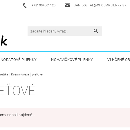
+421904301120
JAN.DOSTAL@CHCEMPLIENKY.SK
DNORAZOVÉ PLIENKY
NOHAVIČKOVÉ PLIENKY
VLHČENÉ O
etika
ETSKÁ VÝŽIVA
Krémy/oleja
pleťové
ZDRAVÁ A ŠPORTOVÁ VÝŽIVA
DROGÉRIA A
EŤOVÉ
UKAZY
AKUKU
OBCHODNÉ PODMIENKY
KONTAKT
my neboli nájdené...