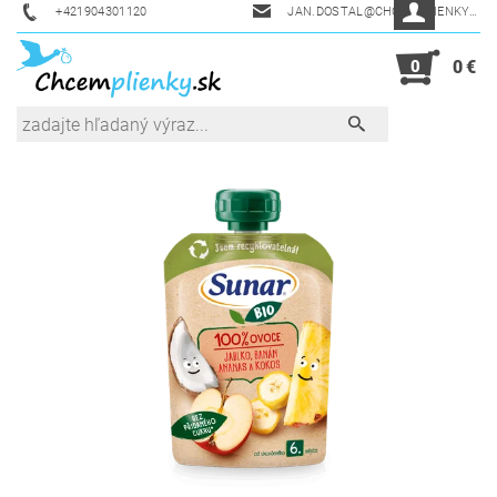
+421904301120
JAN.DOSTAL@CHCEMPLIENKY.SK
0
0 €