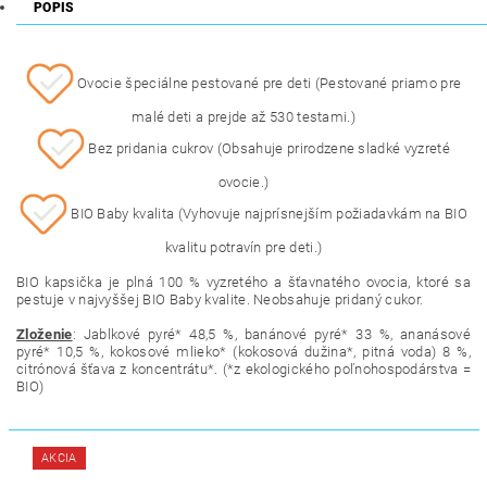
POPIS
Ovocie špeciálne pestované pre deti (Pestované priamo pre
malé deti a prejde až 530 testami.)
Bez pridania cukrov (Obsahuje prirodzene sladké vyzreté
ovocie.)
BIO Baby kvalita (Vyhovuje najprísnejším požiadavkám na BIO
kvalitu potravín pre deti.)
BIO kapsička je plná 100 % vyzretého a šťavnatého ovocia, ktoré sa
pestuje v najvyššej BIO Baby kvalite. Neobsahuje pridaný cukor.
Zloženie
: Jablkové pyré* 48,5 %, banánové pyré* 33 %, ananásové
pyré* 10,5 %, kokosové mlieko* (kokosová dužina*, pitná voda) 8 %,
citrónová šťava z koncentrátu*. (*z ekologického
poľnohospodárstva =
BIO
)
AKCIA