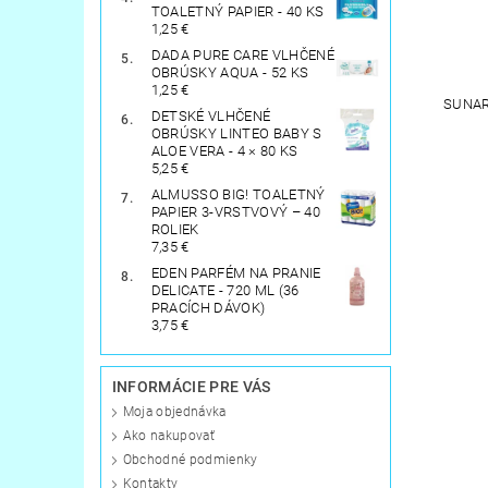
TOALETNÝ PAPIER - 40 KS
1,25 €
DADA PURE CARE VLHČENÉ
OBRÚSKY AQUA - 52 KS
1,25 €
SUNAR
DETSKÉ VLHČENÉ
OBRÚSKY LINTEO BABY S
ALOE VERA - 4 × 80 KS
5,25 €
ALMUSSO BIG! TOALETNÝ
PAPIER 3-VRSTVOVÝ – 40
ROLIEK
7,35 €
EDEN PARFÉM NA PRANIE
DELICATE - 720 ML (36
PRACÍCH DÁVOK)
3,75 €
INFORMÁCIE PRE VÁS
Moja objednávka
Ako nakupovať
Obchodné podmienky
Kontakty