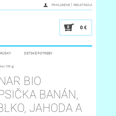
|
PRIHLÁSENIE
REGISTRÁCIA
0
0 €
BRÚSKY
DETSKÉ POTREBY
ina (100 g)
 HYGIENA
HRAČKY
NAR BIO
Y
VERNOSTNÝ PROGRAM
PSIČKA BANÁN,
BLKO, JAHODA A