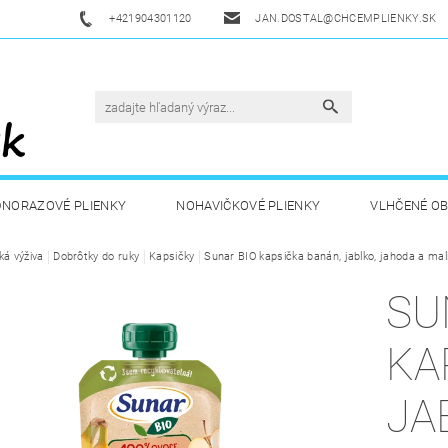
+421904301120
JAN.DOSTAL@CHCEMPLIENKY.SK
DNORAZOVÉ PLIENKY
NOHAVIČKOVÉ PLIENKY
VLHČENÉ O
ká výživa
ETSKÁ VÝŽIVA
Dobrôtky do ruky
ZDRAVÁ A ŠPORTOVÁ VÝŽIVA
Kapsičky
Sunar BIO kapsička banán, jablko, jahoda a mal
DROGÉRIA A
SU
UKAZY
AKUKU
OBCHODNÉ PODMIENKY
KONTAKT
KA
JA