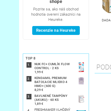
shope
Pozrite sa, ako náš obchod
hodnotia overení zákazníci na
Heureke.
DADA 
Recenzie na Heureke
TOP 8
NUK FC+ CUMLÍK FLOW
POD
CONTROL - 2 KS
1,99 €
KENDAMIL PREMIUM
BATOĽACIE MLIEKO 4
HMO+ (600 G)
8,29 €
BAVLNENÉ TAMPÓNY
(AKUKU) - 60 KS
1,89 €
FRESHMAKER VLHČENÝ