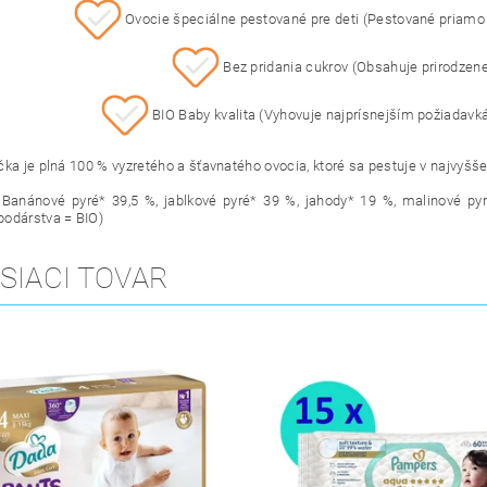
Ovocie špeciálne pestované pre deti (Pestované priamo p
Bez pridania cukrov (Obsahuje prirodzene
BIO Baby kvalita (Vyhovuje najprísnejším požiadavkám
čka je plná 100 % vyzretého a šťavnatého ovocia, ktoré sa pestuje v najvyšše
 Banánové pyré* 39,5 %, jablkové pyré* 39 %, jahody* 19 %, malinové pyr
odárstva = BIO
)
SIACI TOVAR