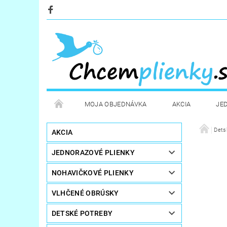
MOJA OBJEDNÁVKA
AKCIA
JE
KOZMETIKA
POTREBY PRE MAMIČKY
Dets
D
AKCIA
JEDNORAZOVÉ PLIENKY
STERILIZÁTORY A OHRIEVAČE
DARČEKOVÉ PO
NOHAVIČKOVÉ PLIENKY
VLHČENÉ OBRÚSKY
DETSKÉ POTREBY