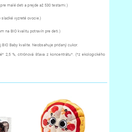
re malé deti a prejde až 530 testami.)
 sladké vyzreté ovocie.)
 na BIO kvalitu potravín pre deti.)
j BIO Baby kvalite. Neobsahuje pridaný cukor.
é* 2,5 %, citrónová šťava z koncentrátu*. (*z ekologického