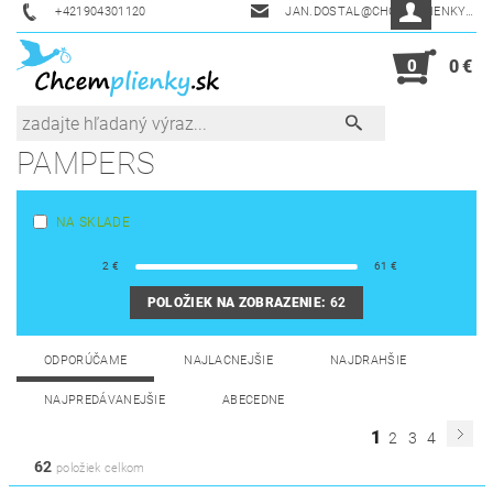
+421904301120
JAN.DOSTAL@CHCEMPLIENKY.SK
0
0 €
PAMPERS
NA SKLADE
2
€
61
€
POLOŽIEK NA ZOBRAZENIE:
62
ODPORÚČAME
NAJLACNEJŠIE
NAJDRAHŠIE
NAJPREDÁVANEJŠIE
ABECEDNE
1
2
3
4
62
položiek celkom