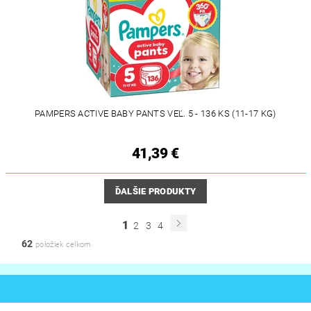
PAMPERS ACTIVE BABY PANTS VEĽ. 5 - 136 KS (11-17 KG)
41,39 €
ĎALŠIE PRODUKTY
1
2
3
4
62
položiek celkom