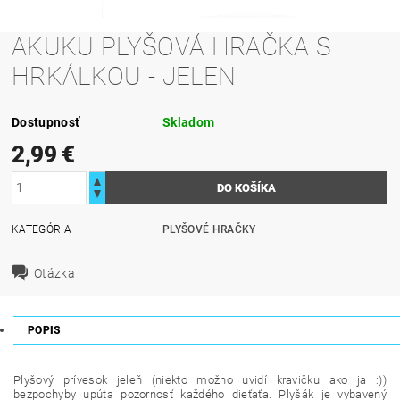
AKUKU PLYŠOVÁ HRAČKA S
HRKÁLKOU - JELEN
Dostupnosť
Skladom
2,99 €
KATEGÓRIA
PLYŠOVÉ HRAČKY
Otázka
POPIS
Plyšový prívesok jeleň (niekto možno uvidí kravičku ako ja :))
bezpochyby upúta pozornosť každého dieťaťa. Plyšák je vybavený