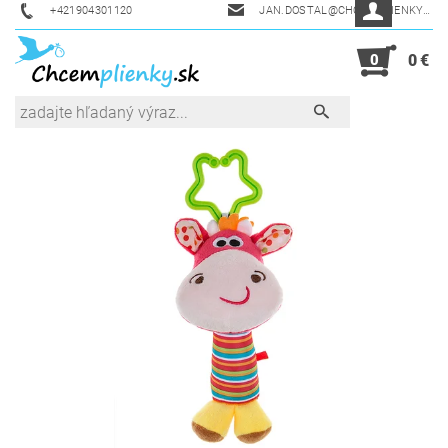
+421904301120
JAN.DOSTAL@CHCEMPLIENKY.SK
0
0 €