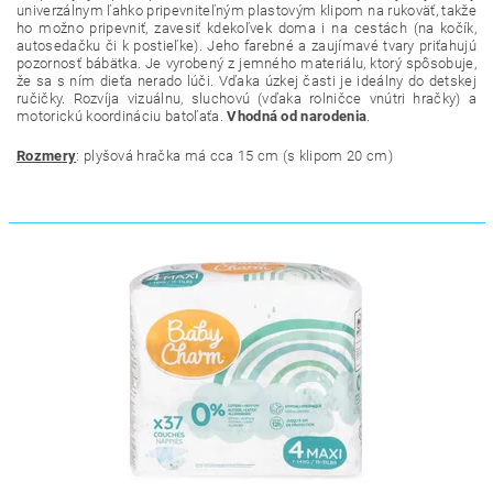
univerzálnym ľahko pripevniteľným plastovým klipom na rukoväť, takže
ho možno pripevniť, zavesiť kdekoľvek doma i na cestách (na kočík,
autosedačku či k postieľke). Jeho farebné a zaujímavé tvary priťahujú
pozornosť bábätka. Je vyrobený z jemného materiálu, ktorý spôsobuje,
že sa s ním dieťa nerado lúči. Vďaka úzkej časti je ideálny do detskej
ručičky. Rozvíja vizuálnu, sluchovú (vďaka rolničce vnútri hračky) a
motorickú koordináciu batoľaťa.
Vhodná od narodenia
.
Rozmery
: plyšová hračka má cca 15 cm (s klipom 20 cm)