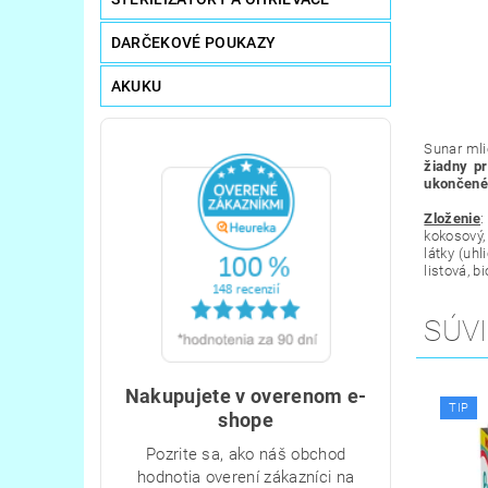
DARČEKOVÉ POUKAZY
AKUKU
Sunar mli
žiadny p
ukončené
Zloženie
kokosový,
látky (uhl
listová, b
SÚVI
Nakupujete v overenom e-
TIP
shope
Pozrite sa, ako náš obchod
hodnotia overení zákazníci na