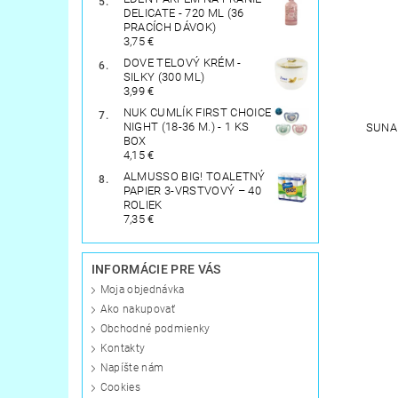
DELICATE - 720 ML (36
PRACÍCH DÁVOK)
3,75 €
DOVE TELOVÝ KRÉM -
SILKY (300 ML)
3,99 €
NUK CUMLÍK FIRST CHOICE
NIGHT (18-36 M.) - 1 KS
SUNA
BOX
4,15 €
ALMUSSO BIG! TOALETNÝ
PAPIER 3-VRSTVOVÝ – 40
ROLIEK
7,35 €
INFORMÁCIE PRE VÁS
Moja objednávka
Ako nakupovať
Obchodné podmienky
Kontakty
Napíšte nám
Cookies