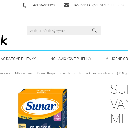
+421904301120
JAN.DOSTAL@CHCEMPLIENKY.SK
DNORAZOVÉ PLIENKY
NOHAVIČKOVÉ PLIENKY
VLHČENÉ O
ká výživa
ETSKÁ VÝŽIVA
Mliečne kaše
Sunar Krupicová vanilková mliečna kaša na dobrú noc (210 g)
ZDRAVÁ A ŠPORTOVÁ VÝŽIVA
DROGÉRIA A
SU
UKAZY
AKUKU
OBCHODNÉ PODMIENKY
KONTAKT
VA
ML