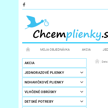
MOJA OBJEDNÁVKA
AKCIA
JE
KOZMETIKA
POTREBY PRE MAMIČKY
Dets
D
AKCIA
JEDNORAZOVÉ PLIENKY
STERILIZÁTORY A OHRIEVAČE
DARČEKOVÉ PO
NOHAVIČKOVÉ PLIENKY
VLHČENÉ OBRÚSKY
DETSKÉ POTREBY