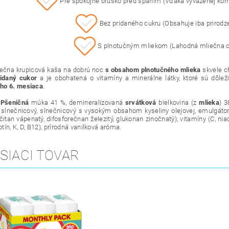
Pre spokojné bruško pred spaním (Vďaka vyváženej komb
Bez pridaného cukru (Obsahuje iba prirodze
S plnotučným mliekom (Lahodná mliečna ch
ečna krupicová kaša na dobrú noc
s obsahom plnotučného mlieka
skvele c
ridaný cukor
a je obohatená o vitamíny a minerálne látky, ktoré sú dôleži
ho 6. mesiaca
.
:
Pšeničná
múka 41 %, demineralizovaná
srvátková
bielkovina (z
mlieka
) 
 slnečnicový, slnečnicový s vysokým obsahom kyseliny olejovej, emulgáto
ičitan vápenatý, difosforečnan železitý, glukonan zinočnatý), vitamíny (C, niac
iotín, K, D, B12), prírodná vanilková aróma.
SIACI TOVAR