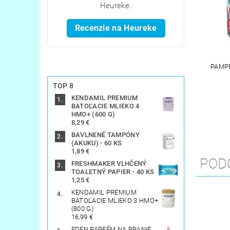
Heureke.
Recenzie na Heureke
PAMPE
TOP 8
KENDAMIL PREMIUM
BATOĽACIE MLIEKO 4
HMO+ (600 G)
8,29 €
BAVLNENÉ TAMPÓNY
(AKUKU) - 60 KS
1,89 €
POD
FRESHMAKER VLHČENÝ
TOALETNÝ PAPIER - 40 KS
1,25 €
KENDAMIL PREMIUM
BATOĽACIE MLIEKO 3 HMO+
(800 G)
16,99 €
EDEN PARFÉM NA PRANIE