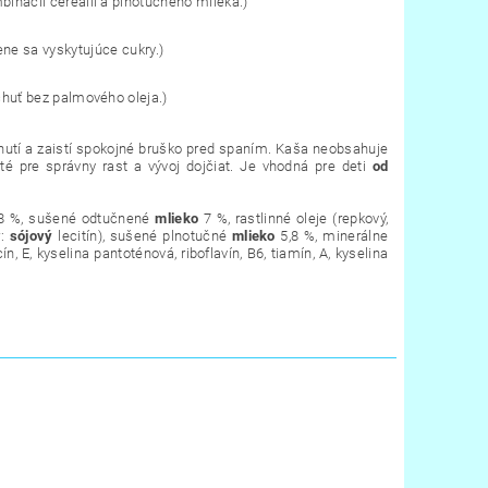
inácii cereálií a plnotučného mlieka.)
ne sa vyskytujúce cukry.)
uť bez palmového oleja.)
hutí a zaistí spokojné bruško pred spaním. Kaša neobsahuje
té pre správny rast a vývoj dojčiat. Je vhodná pre deti
od
38 %, sušené odtučnené
mlieko
7 %, rastlinné oleje (repkový,
r:
sójový
lecitín), sušené plnotučné
mlieko
5,8 %, minerálne
ín, E, kyselina pantoténová, riboflavín, B6, tiamín, A, kyselina