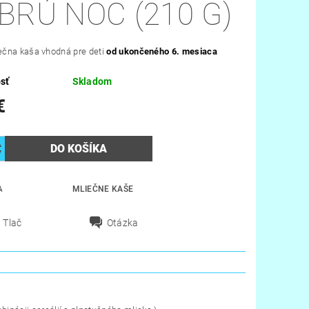
BRÚ NOC (210 G)
ečna kaša vhodná pre deti
od ukončeného 6. mesiaca
sť
Skladom
€
A
MLIEČNE KAŠE
Tlač
Otázka