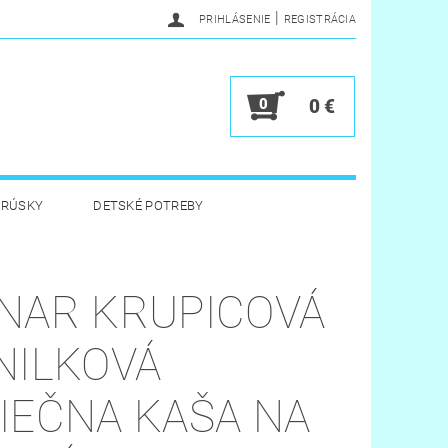
|
PRIHLÁSENIE
REGISTRÁCIA
0
0 €
BRÚSKY
DETSKÉ POTREBY
 HYGIENA
HRAČKY
NAR KRUPICOVÁ
Y
VERNOSTNÝ PROGRAM
NILKOVÁ
IEČNA KAŠA NA